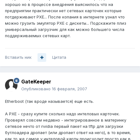
хорошо но в процессе внедрения выяснилось что на
предприятии практически нет сетевых карточек которые
потдерживают PXE... После копания в интернете узнал что
можно грузить эмулятор PXE c дискеты... Подскажите плиз
универсальный загрузчик для как можно большего числа
поддерживаемых сетевых карт.
Вставить ник
Цитата
GateKeeper
Опубликовано
16 февраля, 2007
Etherboot (так вроде называется) еще есть.
А PXE - сразу купите сколько надо интеловых карточек.
Проверял совсем недавно - интегрированное в материнку
сетевое нечто от nvidia первый пакет на tftp для загрузки
бутлоадера дропает (или дропает ответ на него), в то время,
как то же самое у интеловой карты происходит просто как в