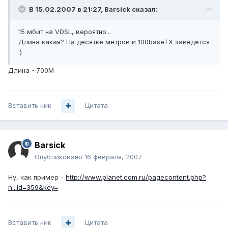
В 15.02.2007 в 21:27, Barsick сказал:
15 мбит на VDSL, вероятно...
Длина какая? На десятке метров и 100baseTX заведется
:)
Длина ~700М
Вставить ник
Цитата
Barsick
Опубликовано
16 февраля, 2007
Ну, как пример -
http://www.planet.com.ru/pagecontent.php?
n...id=359&key=
Вставить ник
Цитата