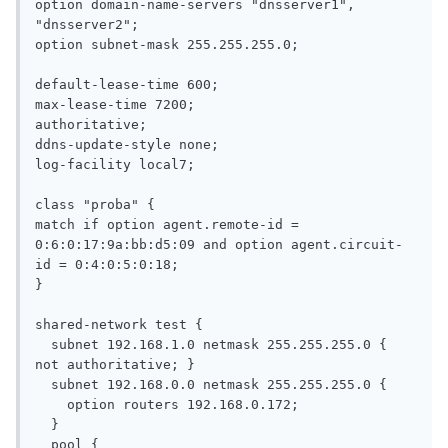
option domain-name-servers "dnsserver1", 
"dnsserver2";

option subnet-mask 255.255.255.0;

default-lease-time 600;

max-lease-time 7200;

authoritative;

ddns-update-style none;

log-facility local7;

class "proba" {

match if option agent.remote-id = 
0:6:0:17:9a:bb:d5:09 and option agent.circuit-
id = 0:4:0:5:0:18;

}

shared-network test {

  subnet 192.168.1.0 netmask 255.255.255.0 { 
not authoritative; }

  subnet 192.168.0.0 netmask 255.255.255.0 {

    option routers 192.168.0.172;

  }

  pool {
