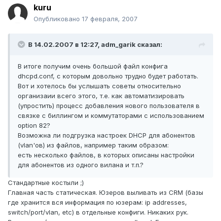
kuru
Опубликовано
17 февраля, 2007
В 14.02.2007 в 12:27, adm_garik сказал:
В итоге получим очень большой файл конфига
dhcpd.conf, с которым довольно трудно будет работать.
Вот и хотелось бы услышать советы относительно
организаии всего этого, т.е. как автоматизировать
(упростить) процесс добавления нового пользователя в
связке с биллингом и коммутаторами c использованием
option 82?
Возможна ли подгрузка настроек DHCP для абонентов
(vlan'ов) из файлов, например таким образом:
есть несколько файлов, в которых описаны настройки
для абонентов из одного вилана и т.п.?
Стандартные костыли ;)
Главная часть статическая. Юзеров выливать из CRM (базы
где хранится вся информация по юзерам: ip addresses,
switch/port/vlan, etc) в отдельные конфиги. Никаких рук.