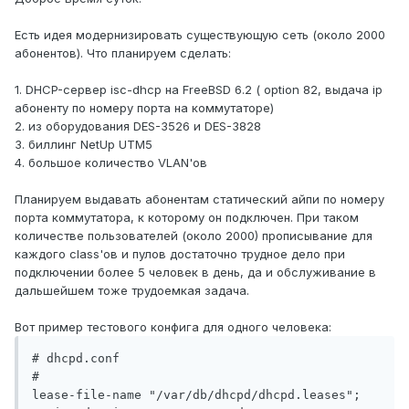
Есть идея модернизировать существующую сеть (около 2000
абонентов). Что планируем сделать:
1. DHCP-сервер isc-dhcp на FreeBSD 6.2 ( option 82, выдача ip
абоненту по номеру порта на коммутаторе)
2. из оборудования DES-3526 и DES-3828
3. биллинг NetUp UTM5
4. большое количество VLAN'ов
Планируем выдавать абонентам статический айпи по номеру
порта коммутатора, к которому он подключен. При таком
количестве пользователей (около 2000) прописывание для
каждого class'ов и пулов достаточно трудное дело при
подключении более 5 человек в день, да и обслуживание в
дальшейшем тоже трудоемкая задача.
Вот пример тестового конфига для одного человека:
# dhcpd.conf

#

lease-file-name "/var/db/dhcpd/dhcpd.leases";
