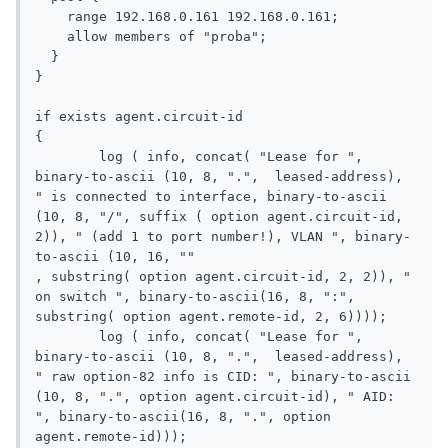
    range 192.168.0.161 192.168.0.161;

    allow members of "proba";

  }

}

if exists agent.circuit-id

{

        log ( info, concat( "Lease for ", 
binary-to-ascii (10, 8, ".",  leased-address), 
" is connected to interface, binary-to-ascii 
(10, 8, "/", suffix ( option agent.circuit-id, 
2)), " (add 1 to port number!), VLAN ", binary-
to-ascii (10, 16, ""

, substring( option agent.circuit-id, 2, 2)), " 
on switch ", binary-to-ascii(16, 8, ":", 
substring( option agent.remote-id, 2, 6))));

        log ( info, concat( "Lease for ", 
binary-to-ascii (10, 8, ".",  leased-address), 
" raw option-82 info is CID: ", binary-to-ascii 
(10, 8, ".", option agent.circuit-id), " AID: 
", binary-to-ascii(16, 8, ".", option 
agent.remote-id)));
