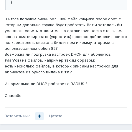
}
В итоге получим очень большой файл конфига dhcpd.conf, с
которым довольно трудно будет работать. Вот и хотелось бы
услышать советы относительно организаии всего этого, т.е.
как автоматизировать (упростить) процесс добавления нового
пользователя в связке с биллингом и коммутаторами c
использованием option 82?
Возможна ли подгрузка настроек DHCP для абонентов
(vlan'ов) из файлов, например таким образом:
есть несколько файлов, в которых описаны настройки для
абонентов из одного вилана и т.п.?
И нормально ли DHCP работает с RADIUS ?
Спасибо
Вставить ник
Цитата