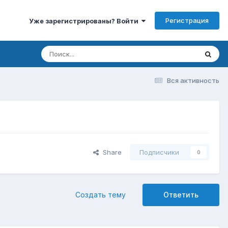
Регистрация
Уже зарегистрированы? Войти
Вся активность
Share
Подписчики
0
Создать тему
Ответить