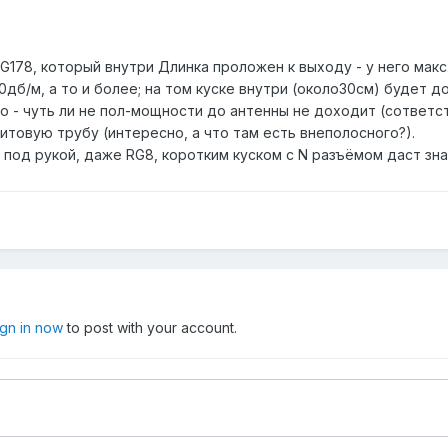
178, который внутри Длинка проложен к выходу - у него макс. 
дб/м, а то и более; на том куске внутри (около30см) будет до
го - чуть ли не пол-мощности до антенны не доходит (сответ
товую трубу (интересно, а что там есть внеполосного?).
 под рукой, даже RG8, коротким куском с N разъёмом даст зн
ign in now
to post with your account.