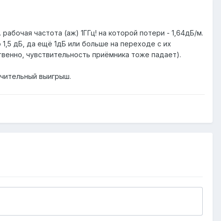
рабочая частота (аж) 1ГГц! на которой потери - 1,64дБ/м.
 1,5 дБ, да ещё 1дБ или больше на переходе с их
ственно, чувствительность приёмника тоже падает).
ачительный выигрыш.