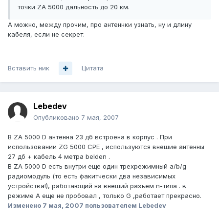
точки ZA 5000 дальность до 20 км.
А можно, между прочим, про антеннки узнать, ну и длину
кабеля, если не секрет.
Вставить ник
Цитата
Lebedev
Опубликовано
7 мая, 2007
В ZA 5000 D антенна 23 дб встроена в корпус . При
использовании ZG 5000 CPE , используются внешие антенны
27 дб + кабель 4 метра belden .
В ZA 5000 D есть внутри еще один трехрежимный a/b/g
радиомодуль (то есть факитчески два независимых
устройства!), работающий на внеший разъем n-типа . в
режиме А еще не пробовал , только G ,работает прекрасно.
Изменено
7 мая, 2007
пользователем Lebedev