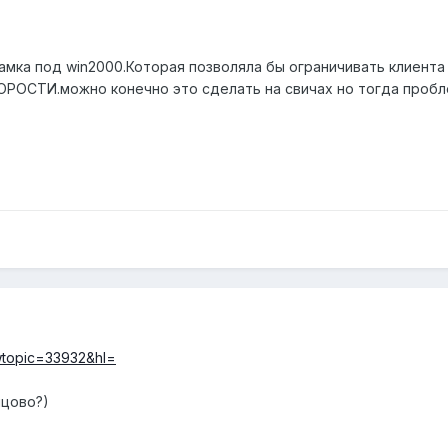
мка под win2000.Которая позволяла бы ограничивать клиента в
СТИ.можно конечно это сделать на свичах но тогда проблем
owtopic=33932&hl=
нцово?)