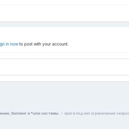
ign in now
to post with your account.
ние, биллинг и *unix системы
прога под win ограничение скоро