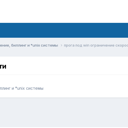
ние, биллинг и *unix системы
прога под win ограничение скоро
ти
линг и *unix системы