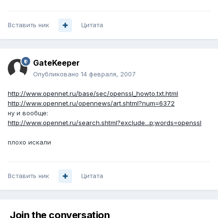
Вставить ник
Цитата
GateKeeper
Опубликовано
14 февраля, 2007
http://www.opennet.ru/base/sec/openssl_howto.txt.html
http://www.opennet.ru/opennews/art.shtml?num=6372
ну и вообще:
http://www.opennet.ru/search.shtml?exclude...p;words=openssl
плохо искали
Вставить ник
Цитата
Join the conversation