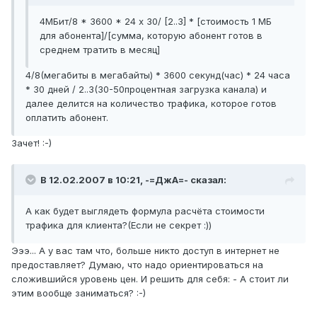
4МБит/8 * 3600 * 24 х 30/ [2..3] * [стоимость 1 МБ
для абонента]/[сумма, которую абонент готов в
среднем тратить в месяц]
4/8(мегабиты в мегабайты) * 3600 секунд(час) * 24 часа
* 30 дней / 2..3(30-50процентная загрузка канала) и
далее делится на количество трафика, которое готов
оплатить абонент.
Зачет! :-)
В 12.02.2007 в 10:21, -=ДжА=- сказал:
А как будет выглядеть формула расчёта стоимости
трафика для клиента?(Если не секрет :))
Эээ... А у вас там что, больше никто доступ в интернет не
предоставляет? Думаю, что надо ориентироваться на
сложившийся уровень цен. И решить для себя: - А стоит ли
этим вообще заниматься? :-)