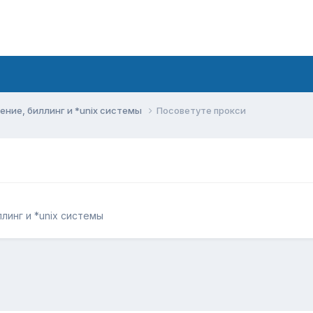
ние, биллинг и *unix системы
Посоветуте прокси
линг и *unix системы