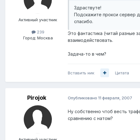
Здраствуте!
Подскажите прокси сервер дл
Активный участник
спасибо.
239
Это фантастика (читай разные з
Город:
Москва
взаимодействовать.
Задача-то в чем?
Вставить ник
Цитата
Pirojok
Опубликовано
11 февраля, 2007
Ну собственно чтоб весть трафф
сравнению с натом?
Активный участник