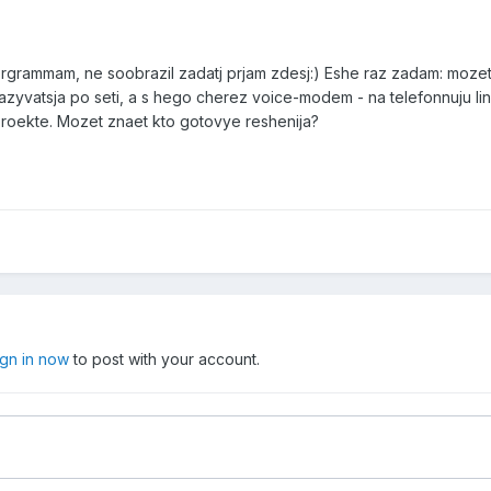
grammam, ne soobrazil zadatj prjam zdesj:) Eshe raz zadam: mozet
yvatsja po seti, a s hego cherez voice-modem - na telefonnuju lin
proekte. Mozet znaet kto gotovye reshenija?
ign in now
to post with your account.