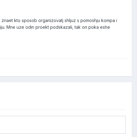
 znaet kto sposob organizovatj shljuz s pomoshju kompa i
iju. Mne uze odin proekt podskazali, tak on poka eshe