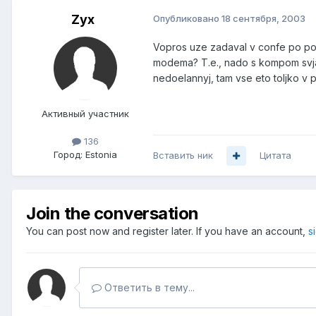
Zyx
Опубликовано
18 сентября, 2003
Vopros uze zadaval v confe po por
modema? T.e., nado s kompom svjaz
nedoelannyj, tam vse eto toljko v 
Активный участник
136
Город:
Estonia
Вставить ник
Цитата
Join the conversation
You can post now and register later. If you have an account,
s
Ответить в тему...