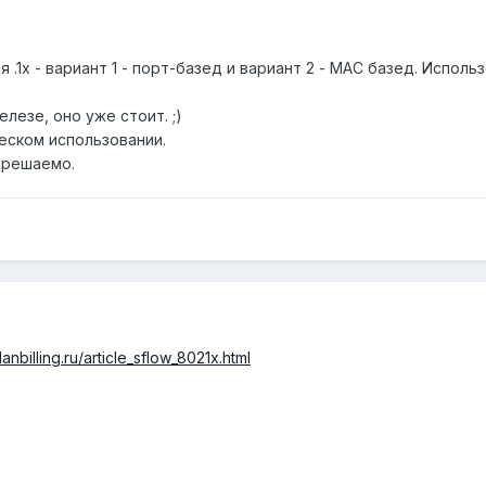
 .1x - вариант 1 - порт-базед и вариант 2 - МАС базед. Испол
лезе, оно уже стоит. ;)
еском использовании.
 решаемо.
lanbilling.ru/article_sflow_8021x.html