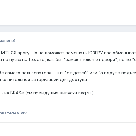
менено)
ИТЬСЯ врагу. Но не поможет помешать ЮЗЕРУ вас обманывать. 
 не пускать. Т.е. это, как-бы, "замок + ключ от двери", но не
 самого пользователя, - н.п. "от детей" или "а вдруг в подъ
полнительной авторизации для доступа.
 - на BRASe (см преыдущие выпуски nag.ru )
ователем vIv