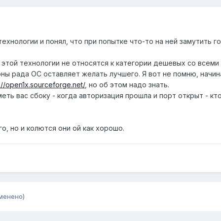
технологии и понял, что при попытке что-то на ней замутить г
 этой технологии не относятся к категории дешевых со всем
ны рада ОС оставляет желать лучшего. Я вот не помню, начина
://open1x.sourceforge.net/
, но об этом надо знать.
меть вас сбоку - когда авторизация прошла и порт открыт - 
, но и колются они ой как хорошо.
менено)