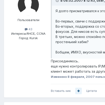
В 08.02.2007 в 12:43, use
Я долго присматривался к это
Пользователи
Во-первых, свичи с поддерж
Во-вторых, поддержка со сто
43
фокусов. Для никсов есть су
Интересы:
RHCE, CCNA
В третьих, можно спокойно п
Город:
Kursk
простенький хабик?
Вобщем, ИМХО, вкусностей мн
Присоединяюсь..
еще нужно контролировать IP/MAC
клиент может работать за други
Изменено
8 февраля, 2007
польз
Вставить ник
Цитата