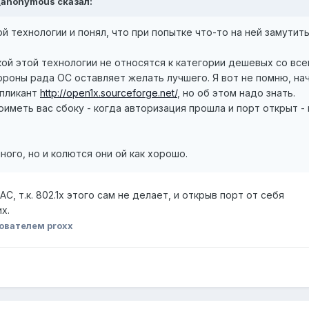
r_anonymous сказал:
й технологии и понял, что при попытке что-то на ней замутит
кой этой технологии не относятся к категории дешевых со в
роны рада ОС оставляет желать лучшего. Я вот не помню, нач
ппликант
http://open1x.sourceforge.net/
, но об этом надо знать.
оиметь вас сбоку - когда авторизация прошла и порт открыт 
ого, но и колются они ой как хорошо.
, т.к. 802.1x этого сам не делает, и открыв порт от себя
х.
ователем proxx