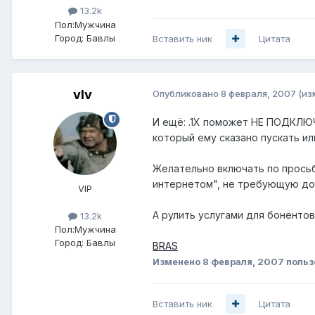
13.2k
Пол:
Мужчина
Город:
Бавлы
Вставить ник
Цитата
vIv
Опубликовано
8 февраля, 2007
(из
И ещё: .1X поможет НЕ ПОДКЛЮЧ
который ему сказано пускать или
Желательно включать по просьбе
интернетом", не требующую до
VIP
А рулить услугами для бонентов
13.2k
Пол:
Мужчина
Город:
Бавлы
BRAS
Изменено
8 февраля, 2007
польз
Вставить ник
Цитата