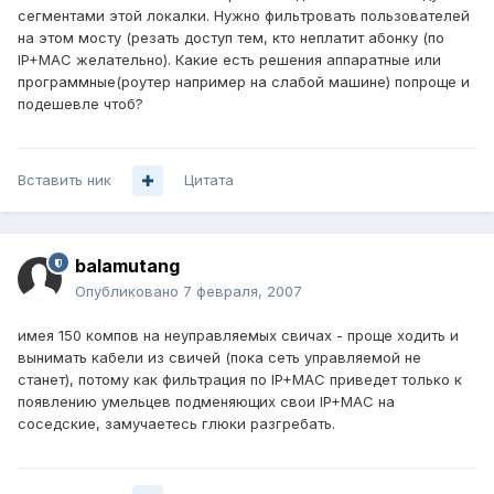
сегментами этой локалки. Нужно фильтровать пользователей
на этом мосту (резать доступ тем, кто неплатит абонку (по
IP+MAC желательно). Какие есть решения аппаратные или
программные(роутер например на слабой машине) попроще и
подешевле чтоб?
Вставить ник
Цитата
balamutang
Опубликовано
7 февраля, 2007
имея 150 компов на неуправляемых свичах - проще ходить и
вынимать кабели из свичей (пока сеть управляемой не
станет), потому как фильтрация по IP+MAC приведет только к
появлению умельцев подменяющих свои IP+MAC на
соседские, замучаетесь глюки разгребать.