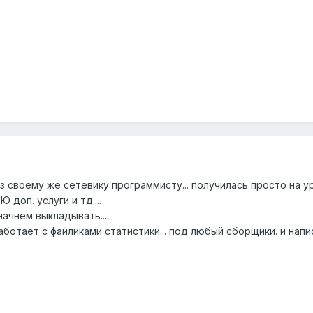
з своему же сетевику программисту... получилась просто на ур
 доп. услуги и тд....
ачнём выкладывать....
ботает с файликами статистики... под любый сборщики. и напи