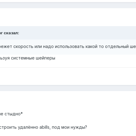
r сказал:
е режет скорость или надо использовать какой то отдельный ш
льзуя системные шейперы
мне стыдно*
строить удалённо abills, под мои нужды?