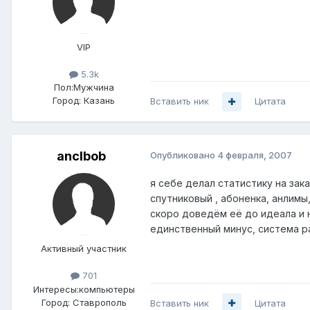
VIP
5.3k
Пол:
Мужчина
Город:
Казань
Вставить ник
Цитата
anclbob
Опубликовано
4 февраля, 2007
я себе делал статистику на зака
спутниковый , абоненка, анлимы,Ю
скоро доведём её до идеала и н
единственный минус, система ра
Активный участник
701
Интересы:
компьютеры
Город:
Ставрополь
Вставить ник
Цитата