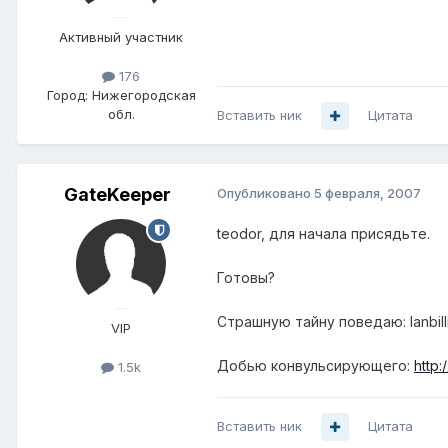
Активный участник
176
Город:
Нижегородская
обл.
Вставить ник
Цитата
GateKeeper
Опубликовано
5 февраля, 2007
teodor, для начала присядьте.
Готовы?
Страшную тайну поведаю: lanbill
VIP
Добью конвульсирующего:
http:
1.5k
Вставить ник
Цитата