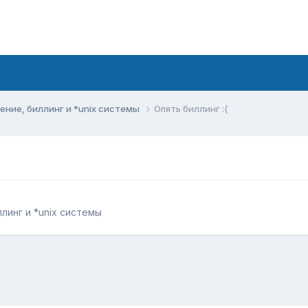
ние, биллинг и *unix системы
Опять биллинг :(
линг и *unix системы