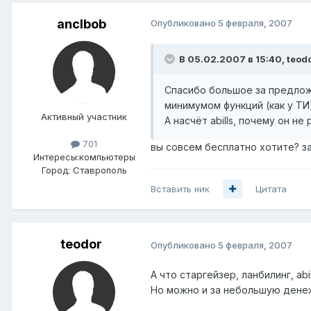
anclbob
Опубликовано
5 февраля, 2007
В 05.02.2007 в 15:40, teodo
Спасибо большое за предложе
минимумом функций (как у ТИ
Активный участник
А насчёт abills, почему он н
701
вы совсем бесплатно хотите? за
Интересы:
компьютеры
Город:
Ставрополь
Вставить ник
Цитата
teodor
Опубликовано
5 февраля, 2007
А что старгейзер, ланбилинг, ab
Но можно и за небольшую дене