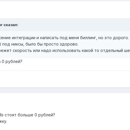
r сказал:
ние интеграции и написать под меня биллинг, но это дорого.
) под никсы, было бы просто здорово.
е режет скорость или надо использовать какой то отдельный ш
 0 рублей?
ills стоят больше 0 рублей?
жку.