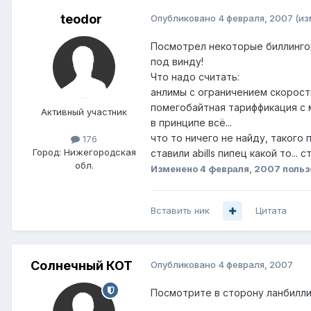
teodor
Опубликовано
4 февраля, 2007
(из
Посмотрел некоторые биллингов
под винду!
Что надо считать:
анлимы с ограничением скорости
помегобайтная тариффикация с м
Активный участник
в принципе всё...
что то ничего не найду, такого 
176
Город:
Нижегородская
ставили abills пипец какой то... 
обл.
Изменено
4 февраля, 2007
польз
Вставить ник
Цитата
Солнечный КОТ
Опубликовано
4 февраля, 2007
Посмотрите в сторону ланбилли