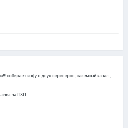
а!!! собирает инфу с двух сереверов, наземный канал ,
санна на ПХП