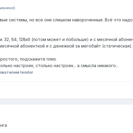
менено)
ые системы, но все они слишком навороченные. Всё что надо 
: 32, 64, 128кб (потом может и побольше) и с месячной абонен
есячной абоненткой и с денежкой за мегобайт (статическая).
простого, подскажите плиз.
столько настроек, столько настроек... а смысла никакого...
ователем teodor
нга