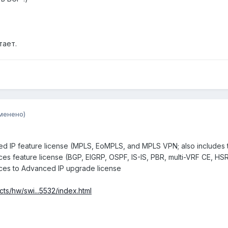
тает.
менено)
d IP feature license (MPLS, EoMPLS, and MPLS VPN; also includes 
ces feature license (BGP, EIGRP, OSPF, IS-IS, PBR, multi-VRF CE, HSR
ices to Advanced IP upgrade license
ts/hw/swi...5532/index.html