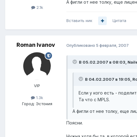
А фигли от нее толку, еще лицен
2.1k
Вставить ник
Цитата
Roman Ivanov
Опубликовано
5 февраля, 2007
В 05.02.2007 в 08:03, Naile
В 04.02.2007 в 19:05, R
VIP
Если у кого есть - поделит
1.3k
Та что с MPLS.
Город:
Эстония
А фигли от нее толку, еще ли
Поясни.
Нужна хотя бы та, в которой ест