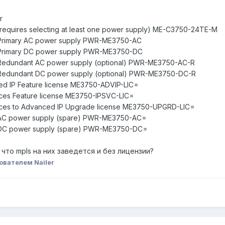
r
(requires selecting at least one power supply) ME-C3750-24TE-M
h Primary AC power supply PWR-ME3750-AC
h Primary DC power supply PWR-ME3750-DC
h Redundant AC power supply (optional) PWR-ME3750-AC-R
h Redundant DC power supply (optional) PWR-ME3750-DC-R
ed IP Feature license ME3750-ADVIP-LIC=
vices Feature license ME3750-IPSVC-LIC=
vices to Advanced IP Upgrade license ME3750-UPGRD-LIC=
h AC power supply (spare) PWR-ME3750-AC=
h DC power supply (spare) PWR-ME3750-DC=
 что mpls на них заведется и без лицензии?
ователем Nailer