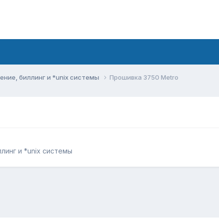
ние, биллинг и *unix системы
Прошивка 3750 Metro
линг и *unix системы