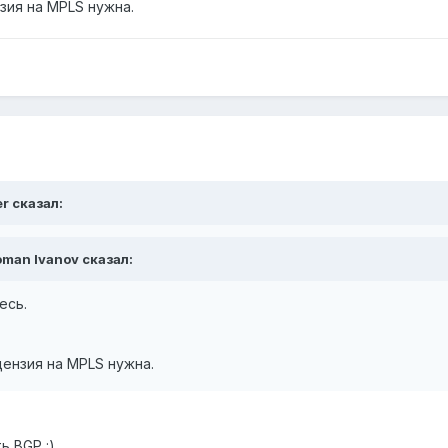
зия на MPLS нужна.
r сказал:
oman Ivanov сказал:
есь.
цензия на MPLS нужна.
ь BGP :)