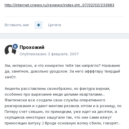
http://internet.cnews.ru/reviews/index.sht...07/02/02/233983
Вставить ник
Цитата
Прохожий
Опубликовано
3 февраля, 2007
Хм, интересно, а что конкретно тебя так напрягло? Название
да, занятное, довольно уродское. За него афффтару твердый
зачОт.
Акценты расставлены своеобразно, но фактура верная,
особенно про вырезание меди целыми кварталами...
Фактически все создали свои службы оперативного
реагирования и сдают ментам резаков оптом и в розницу, по
Питеру счет севших, по прикидкам, уже идет на десятки, а
скупщиков некоторых зашугали так, что они сами вяжут
приносящих витуху :) Вроде основную волну сбили, говорят...