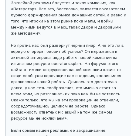
Заклейкой рекламы балуется и такая компания, как
«Петерстар». Все это, бесспорно, является показателем
бурного формирования рынка домашних сетей, а равно и
того, что игроки на этом рынке пока малы, и войны
между ними ведутся в масштабах двора и дворовыми
же методами».
Но против нас был развернут черный пиар. А не это ли в
первую очередь говорит об успехе? Он выражался в
активной антипропаганде работы нашей компании на
известном ресурсе operators.spb.ru. На форуме этого
сайта от имени сотрудников нашей компании какие-то
люди сообщали порочащие нас сведения, касавшиеся
организации нашей работы. Длилось это достаточно
долго, у нас есть соображения, кто именно стоит за
всем этим, но разглашать их пока нам бы не хотелось.
Скажу только, что мы на эти провокации не отвечали,
сосредоточившись целиком на работе. Однако
возможность ответных PR-акций на том же самом
ресурсе мы не исключаем».
Были срывы нашей рекламы, ее закрашивание,