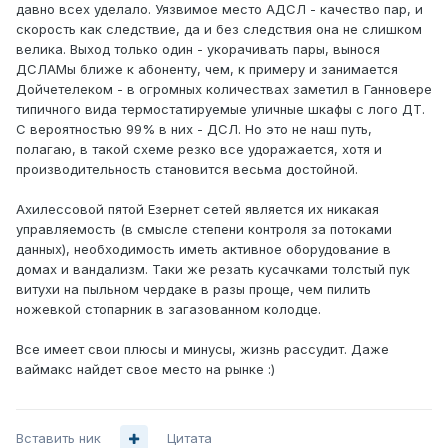
давно всех уделало. Уязвимое место АДСЛ - качество пар, и
скорость как следствие, да и без следствия она не слишком
велика. Выход только один - укорачивать пары, вынося
ДСЛАМы ближе к абоненту, чем, к примеру и занимается
Дойчетелеком - в огромных количествах заметил в Ганновере
типичного вида термостатируемые уличные шкафы с лого ДТ.
С вероятностью 99% в них - ДСЛ. Но это не наш путь,
полагаю, в такой схеме резко все удоражается, хотя и
производительность становится весьма достойной.
Ахилессовой пятой Езернет сетей является их никакая
управляемость (в смысле степени контроля за потоками
данных), необходимость иметь активное оборудование в
домах и вандализм. Таки же резать кусачками толстый пук
витухи на пыльном чердаке в разы проще, чем пилить
ножевкой стопарник в загазованном колодце.
Все имеет свои плюсы и минусы, жизнь рассудит. Даже
ваймакс найдет свое место на рынке :)
Вставить ник
Цитата