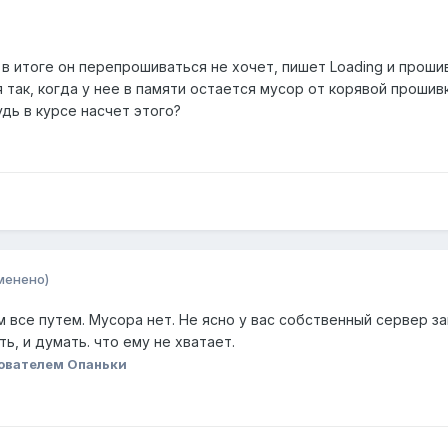
в итоге он перепрошиваться не хочет, пишет Loading и прошив
 так, когда у нее в памяти остается мусор от корявой проши
удь в курсе насчет этого?
менено)
там все путем. Мусора нет. Не ясно у вас собственный сервер 
ь, и думать. что ему не хватает.
ователем Опаньки