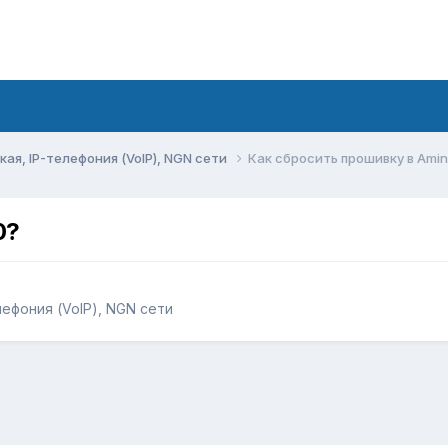
ая, IP-телефония (VoIP), NGN сети
Как сбросить прошивку в Amin
0?
лефония (VoIP), NGN сети