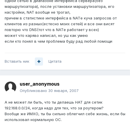
одной сетью в диапазоне интерфейса сервера(без
маршрутизатора), после установки маршрутизатора, его
настройки, NAT вообще не трогал,
причем в статистике интерфейса в NATе куча запросов от
клиентов из разных(естесно моих сетей) и все они висят
повторю что DNS(тот что в NATе работает у всех)
может что каряво написал, но уш как умею
если кто понял в чем проблема буду рад любой помощи
Вставить ник
Цитата
user_anonymous
Опубликовано
30 января, 2007
А не может ли быть, что ты делаешь НАТ для сетик
192.168.0.0/24, когда надо для тех, что за роутером?
Вообще же ИМХО, ты бы сильно облегчил себе жизнь, если бы
использовал нормальную ОС.