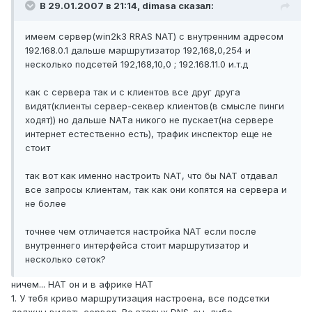
В 29.01.2007 в 21:14, dimasa сказал:
имеем сервер(win2k3 RRAS NAT) с внутренним адресом
192.168.0.1 дальше маршрутизатор 192,168,0,254 и
несколько подсетей 192,168,10,0 ; 192.168.11.0 и.т.д
как с сервера так и с клиентов все друг друга
видят(клиенты сервер-секвер клиентов(в смысле пинги
ходят)) но дальше NATа никого не пускает(на сервере
интернет естественно есть), трафик инспектор еще не
стоит
так вот как именно настроить NAT, что бы NAT отдавал
все запросы клиентам, так как они копятся на сервера и
не более
точнее чем отличается настройка NAT если после
внутреннего интерфейса стоит маршрутизатор и
несколько сеток?
ничем... НАТ он и в африке НАТ
1. У тебя криво маршрутизация настроена, все подсетки