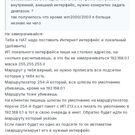
внутренний, внешний интерфейс, нужно конкретно задать
диапазон. ?
так получилось что кроме win2000/2003 я больше
незнаю ни чего
Не заморачивайся:
Тебе в НАТ надо поставить Интернет интерфейс и локальный
(добавить)
ИП локального интерфейса пиши на столько адресов, на
сколько расчитываешь, а что бы не заморачиваться 192.168.0.1
маска 255.255.255.0
Маршрут у тебя верный, но нужно прописать все подсетки
которые у тебя есть.
Маршрутизатор 254-й который, все шлюзы по умолчанию
убиваешь, кроме на 192.168.0.1
Маршруты тоже убиваешь.
На клиентах пишешь шлюзы по умолчанию на маршрутизатор.
Короче 254-й будет пакет с ИП 213.х.х.х пихать по умолчанию в
192.168.0.1 а тот в свою очередь в инет. Обратно будет идти по
маршруту который указан.
Если пакет будет из одно из подсети то он автоматом
смаршрутизирует его в нужный интерфейс