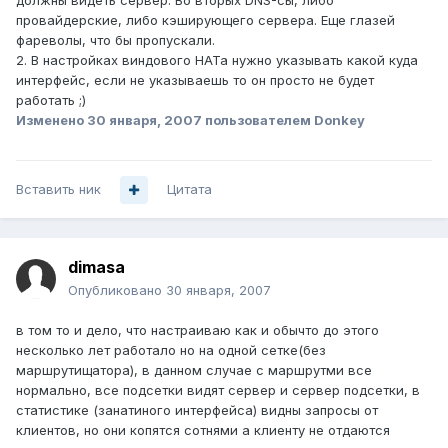
должны видеть сервер. Во вторых DNS-сы, либо
провайдерские, либо кэширующего сервера. Еще глазей
фареволы, что бы пропускали.
2. В настройках виндового НАТа нужно указывать какой куда
интерфейс, если не указываешь то он просто не будет
работать ;)
Изменено
30 января, 2007
пользователем Donkey
Вставить ник
Цитата
dimasa
Опубликовано
30 января, 2007
в том то и дело, что настраиваю как и обычто до этого
несколько лет работало но на одной сетке(без
маршрутищатора), в данном случае с маршрутми все
нормально, все подсетки видят сервер и сервер подсетки, в
статистике (занатиного интерфейса) видны запросы от
клиентов, но они копятся сотнями а клиенту не отдаются