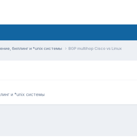
ние, биллинг и *unix системы
BGP multihop Cisco vs Linux
инг и *unix системы