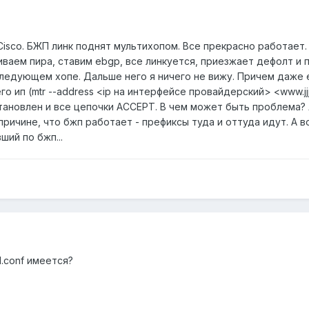
isco. БЖП линк поднят мультихопом. Все прекрасно работает.
иваем пира, ставим ebgp, все линкуется, приезжает дефолт и пр
следующем хопе. Дальше него я ничего не вижу. Причем даже 
го ип (mtr --address <ip на интерфейсе провайдерский> <www.j
становлен и все цепочки ACCEPT. В чем может быть проблема? 
ричине, что бжп работает - префиксы туда и оттуда идут. А вот 
ший по бжп...
ctl.conf имеется?