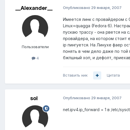
__Alexander__
Опубликовано
29 января, 2007
Имеется линк с провайдером с C
Linux+quagga (Fedora 6). Настра
пускаю трассу - она рвется на 
провайдера, на котором стоит е
ip пингуется. На Линухе фаер о
Пользователи
понять в чем дело даже по той п
бжпшный хоп, и дефолт, приехав
4
Вставить ник
Цитата
sol
Опубликовано
29 января, 2007
net.ipv4.ip_forward = 1 в /etc/sys