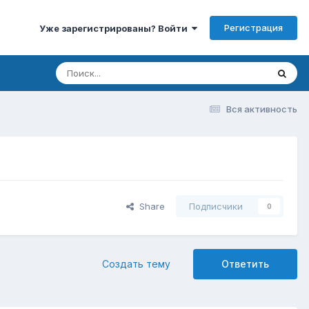
Регистрация
Уже зарегистрированы? Войти
Вся активность
Share
Подписчики
0
Создать тему
Ответить