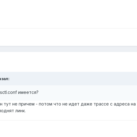
азал:
sysctl.conf имеется?
н тут не причем - потом что не идет даже трассе с адреса н
поднят линк.