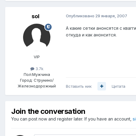
sol
Опубликовано
29 января, 2007
А какие сетки анонсятся с кваг
откуда и как анонсится.
VIP
3.7k
Пол:
Мужчина
Город:
Струнино/
Железнодорожный
Вставить ник
Цитата
Join the conversation
You can post now and register later. If you have an account,
s