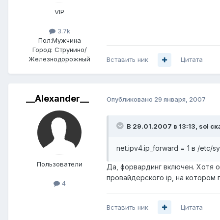
VIP
3.7k
Пол:
Мужчина
Город:
Струнино/
Железнодорожный
Вставить ник
Цитата
__Alexander__
Опубликовано
29 января, 2007
В 29.01.2007 в 13:13, sol ск
net.ipv4.ip_forward = 1 в /etc/
Пользователи
Да, форвардинг включен. Хотя о
провайдерского ip, на котором 
4
Вставить ник
Цитата