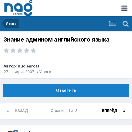
У нага
Знание админом английского языка
Автор:
nuclearcat
27 января, 2007
в
У нага
Ответить
НАЗАД
Страница 1 из 3
ВПЕРЁД