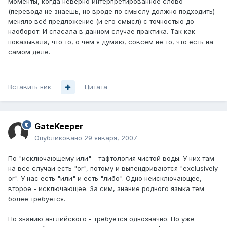
моменты, когда неверно интерпретированное слово
(перевода не знаешь, но вроде по смыслу должно подходить)
меняло всё предложение (и его смысл) с точностью до
наоборот. И спасала в данном случае практика. Так как
показывала, что то, о чём я думаю, совсем не то, что есть на
самом деле.
Вставить ник
Цитата
GateKeeper
Опубликовано
29 января, 2007
По "исключающему или" - тафтология чистой воды. У них там
на все случаи есть "or", потому и выпендриваются "exclusively
or". У нас есть "или" и есть "либо". Одно неисключающее,
второе - исключающее. За сим, знание родного языка тем
более требуется.
По знанию английского - требуется однозначно. По уже