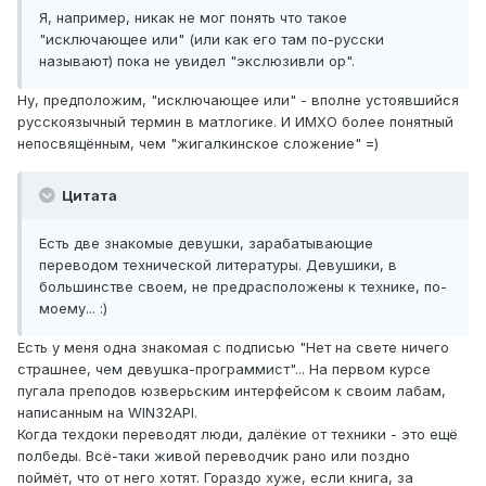
Я, например, никак не мог понять что такое
"исключающее или" (или как его там по-русски
называют) пока не увидел "экслюзивли ор".
Ну, предположим, "исключающее или" - вполне устоявшийся
русскоязычный термин в матлогике. И ИМХО более понятный
непосвящённым, чем "жигалкинское сложение" =)
Цитата
Есть две знакомые девушки, зарабатывающие
переводом технической литературы. Девушики, в
большинстве своем, не предрасположены к технике, по-
моему... :)
Есть у меня одна знакомая с подписью "Нет на свете ничего
страшнее, чем девушка-программист"... На первом курсе
пугала преподов юзверьским интерфейсом к своим лабам,
написанным на WIN32API.
Когда техдоки переводят люди, далёкие от техники - это ещё
полбеды. Всё-таки живой переводчик рано или поздно
поймёт, что от него хотят. Гораздо хуже, если книга, за