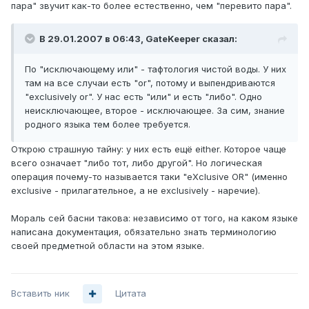
пара" звучит как-то более естественно, чем "перевито пара".
В 29.01.2007 в 06:43, GateKeeper сказал:
По "исключающему или" - тафтология чистой воды. У них
там на все случаи есть "or", потому и выпендриваются
"exclusively or". У нас есть "или" и есть "либо". Одно
неисключающее, второе - исключающее. За сим, знание
родного языка тем более требуется.
Открою страшную тайну: у них есть ещё either. Которое чаще
всего означает "либо тот, либо другой". Но логическая
операция почему-то называется таки "eXclusive OR" (именно
exclusive - прилагательное, а не exclusively - наречие).
Мораль сей басни такова: независимо от того, на каком языке
написана документация, обязательно знать терминологию
своей предметной области на этом языке.
Вставить ник
Цитата