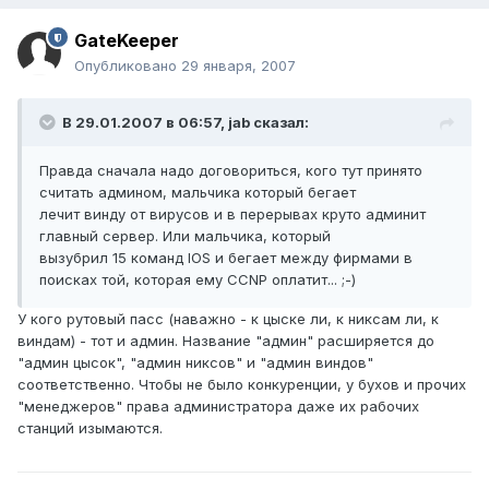
GateKeeper
Опубликовано
29 января, 2007
В 29.01.2007 в 06:57, jab сказал:
Правда сначала надо договориться, кого тут принято
считать админом, мальчика который бегает
лечит винду от вирусов и в перерывах круто админит
главный сервер. Или мальчика, который
вызубрил 15 команд IOS и бегает между фирмами в
поисках той, которая ему CCNP оплатит... ;-)
У кого рутовый пасс (наважно - к цыске ли, к никсам ли, к
виндам) - тот и админ. Название "админ" расширяется до
"админ цысок", "админ никсов" и "админ виндов"
соответственно. Чтобы не было конкуренции, у бухов и прочих
"менеджеров" права администратора даже их рабочих
станций изымаются.