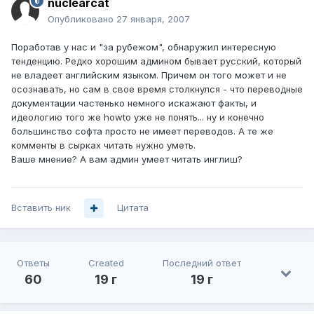
nuclearcat
Опубликовано
27 января, 2007
Поработав у нас и "за рубежом", обнаружил интересную
тенденцию. Редко хорошим админом бывает русский, который
не владеет английским языком. Причем он того может и не
осознавать, но сам в свое время столкнулся - что переводные
документации частенько немного искажают факты, и
идеологию того же howto уже не понять... ну и конечно
большинство софта просто не имеет переводов. А те же
комменты в сырках читать нужно уметь.
Ваше мнение? А вам админ умеет читать инглиш?
Вставить ник
Цитата
Ответы
Created
Последний ответ
60
19 г
19 г