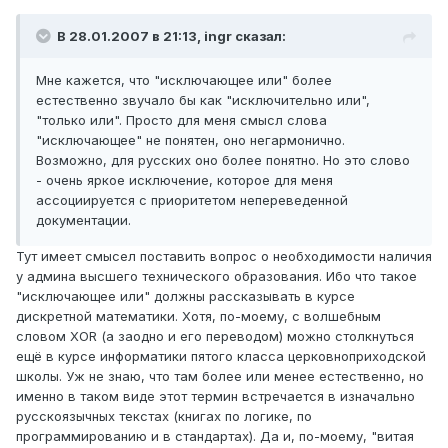
В 28.01.2007 в 21:13, ingr сказал:
Мне кажется, что "исключающее или" более
естественно звучало бы как "исключительно или",
"только или". Просто для меня смысл слова
"исключающее" не понятен, оно негармонично.
Возможно, для русских оно более понятно. Но это слово
- очень яркое исключение, которое для меня
ассоциируется с приоритетом непереведенной
документации.
Тут имеет смысел поставить вопрос о необходимости наличия
у админа высшего технического образования. Ибо что такое
"исключающее или" должны рассказывать в курсе
дискретной математики. Хотя, по-моему, с волшебным
словом XOR (а заодно и его переводом) можно столкнуться
ещё в курсе информатики пятого класса церковноприходской
школы. Уж не знаю, что там более или менее естественно, но
именно в таком виде этот термин встречается в изначально
русскоязычных текстах (книгах по логике, по
программированию и в стандартах). Да и, по-моему, "витая