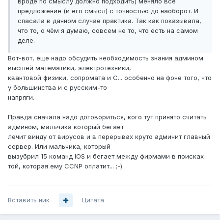
вроде по смыслу должно подходить) меняло всё
предложение (и его смысл) с точностью до наоборот. И
спасала в данном случае практика. Так как показывала,
что то, о чём я думаю, совсем не то, что есть на самом
деле.
Вот-вот, еще надо обсудить необходимость знания админом
высшей математики, электротехники,
квантовой физики, сопромата и С... особенно на фоне того, что
у большинства и с русским-то
напряги.
Правда сначала надо договориться, кого тут принято считать
админом, мальчика который бегает
лечит винду от вирусов и в перерывах круто админит главный
сервер. Или мальчика, который
вызубрил 15 команд IOS и бегает между фирмами в поисках
той, которая ему CCNP оплатит... ;-)
Вставить ник
Цитата