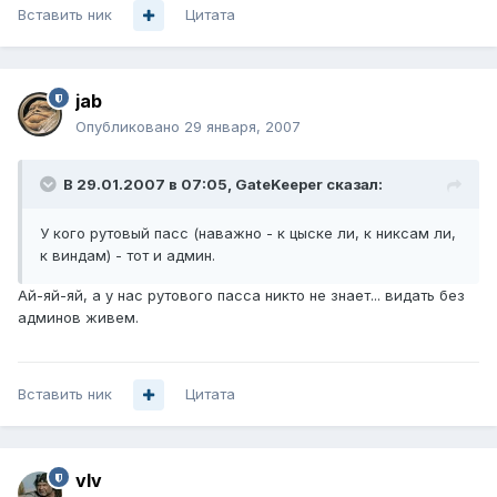
Вставить ник
Цитата
jab
Опубликовано
29 января, 2007
В 29.01.2007 в 07:05, GateKeeper сказал:
У кого рутовый пасс (наважно - к цыске ли, к никсам ли,
к виндам) - тот и админ.
Ай-яй-яй, а у нас рутового пасса никто не знает... видать без
админов живем.
Вставить ник
Цитата
vIv