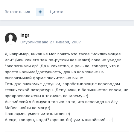
Вставить ник
Цитата
ingr
Опубликовано
27 января, 2007
Я, например, никак не мог понять что такое "исключающее
или" (или как его там по-русски называют) пока не увидел
"экслюзивли ор". Да и качество, а раньше, говорят, что и
просто наличие/доступность, док на компоненты в
англоязычной форме значительно выше.
Есть две знакомые девушки, зарабатывающие переводом
технической литературы. Девушики, в большинстве своем, не
предрасположены к технике, по-моему... :)
Английский я б выучил только за то, что перевода на Ally
McBeal найти не могу :)
Наш админ умеет читать иглиш :)
А еще, говорят, надо(?хорошо-бы) учить китайский... :-|