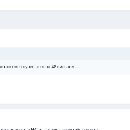
таются в пучке...это на 48жильном....
до спросить у НАГа - делают ли китайцы ленту.