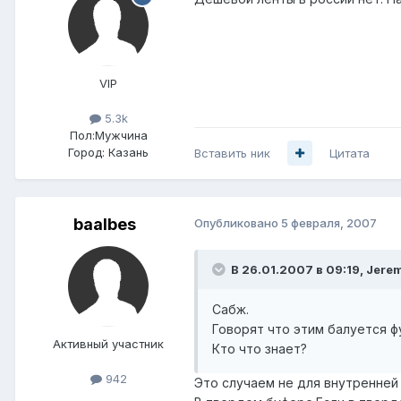
VIP
5.3k
Пол:
Мужчина
Город:
Казань
Вставить ник
Цитата
baalbes
Опубликовано
5 февраля, 2007
В 26.01.2007 в 09:19, Jerem
Сабж.
Говорят что этим балуется ф
Активный участник
Кто что знает?
942
Это случаем не для внутренней