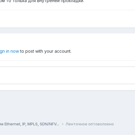
ом то толька для внутреней прокладки.
ign in now
to post with your account.
Ethernet, IP, MPLS, SDN/NFV...
Ленточное оптоволокно