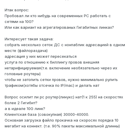
Итак вопрос:
Пробовал ли кто нибудь на современных PC работать с
сетями на 10G?
Или как вариант на агрегатированых Гигабитных линках?
Интересует такая задача:
собрать несколько сеток ДС с нонпаблик адресацией в одном
месте (файлораздача)
адресация у них может пересекаться
услуга по отношению к биллингу провов внешняя
нетарифицируемая(т.е. включение необязательно через их
головные роутеры)
чтобы не затопить сетки провов, нужно минимально рулить
трафиком(хотябы отсечка по IP/mac) и делать нат
Вопрос осилит ли pc роутер(линукс) нат(1 к 255) на скоростях
более 2 Гигибит?
а в идеале 10G линк?
Клиентская база (совокупная) 30000-40000.
Основная загрузка файло прокачка на скоросях порядка 10
мегабит на коннект. (т.е. 90% пакеты максимальной длинны)