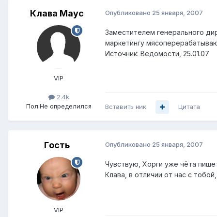
Клава Маус
Опубликовано
25 января, 2007
Заместителем генерального дир
маркетингу мясоперерабатываю
Источник: Ведомости, 25.01.07
VIP
2.4k
Пол:
Не определился
Вставить ник
Цитата
Гoсть
Опубликовано
25 января, 2007
Чувствую, Хорги уже чёта пишет
Клава, в отличии от нас с тобо
VIP