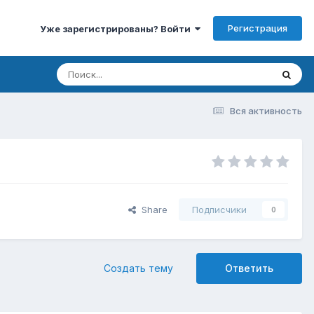
Регистрация
Уже зарегистрированы? Войти
Вся активность
Share
Подписчики
0
Создать тему
Ответить