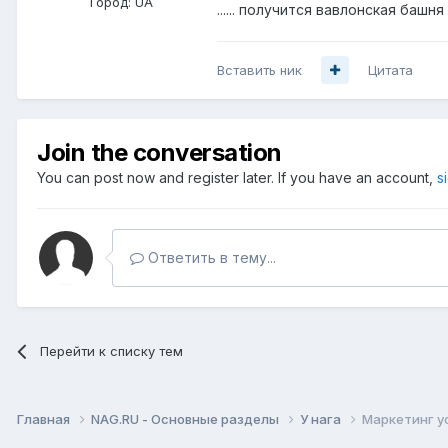
Город:
UA
...... получится вавлонская башня
Вставить ник
Цитата
Join the conversation
You can post now and register later. If you have an account,
s
Ответить в тему...
Перейти к списку тем
Главная
NAG.RU - Основные разделы
У нага
Маркетинг ус