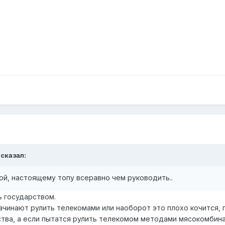
 сказал:
бой, настоящему топу всеравно чем руководить..
ть государством.
чинают рулить телекомами или наоборот это плохо кочится,
ства, а если пытатся рулить телекомом методами мясокомбин