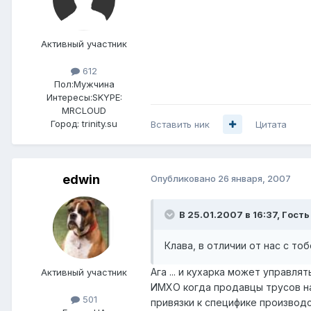
Активный участник
612
Пол:
Мужчина
Интересы:
SKYPE:
MRCLOUD
Город:
trinity.su
Вставить ник
Цитата
edwin
Опубликовано
26 января, 2007
В 25.01.2007 в 16:37, Гoсть
Клава, в отличии от нас с то
Ага ... и кухарка может управля
Активный участник
ИМХО когда продавцы трусов на
501
привязки к специфике производ