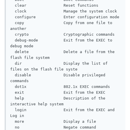
  clear                Reset functions

  clock                Manage the system clock

  configure            Enter configuration mode

  copy                 Copy from one file to 
another

  crypto               Cryptographic commands

  debug-mode           Exit from the EXEC to 
debug mode

  delete               Delete a file from the 
flash file system

  dir                  Display the list of 
files on the flash file syste

  disable              Disable privileged 
commands

  dot1x                802.1x EXEC commands

  exit                 Exit from the EXEC

  help                 Description of the 
interactive help system

  login                Exit from the EXEC and 
Log in

  more                 Display a file

  no                   Negate command
