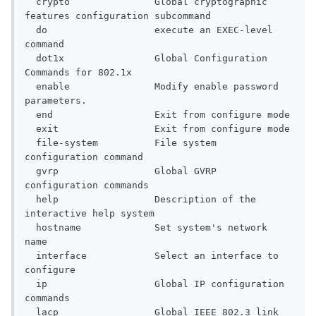
  crypto               Global cryptographic 
features configuration subcommand

  do                   execute an EXEC-level 
command

  dot1x                Global Configuration 
Commands for 802.1x

  enable               Modify enable password 
parameters.

  end                  Exit from configure mode

  exit                 Exit from configure mode

  file-system          File system 
configuration command

  gvrp                 Global GVRP 
configuration commands

  help                 Description of the 
interactive help system

  hostname             Set system's network 
name

  interface            Select an interface to 
configure

  ip                   Global IP configuration 
commands

  lacp                 Global IEEE 802.3 link 