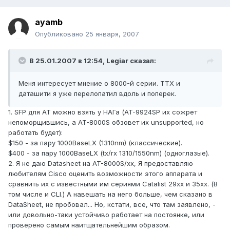
ayamb
Опубликовано
25 января, 2007
В 25.01.2007 в 12:54, Legiar сказал:
Меня интересует мнение о 8000-й серии. ТТХ и
даташити я уже перелопатил вдоль и поперек.
1. SFP для AT можно взять у НАГа (AT-9924SP их сожрет
непоморщившись, а AT-8000S обзовет их unsupported, но
работать будет):
$150 - за пару 1000BaseLX (1310nm) (классические).
$400 - за пару 1000BaseLX (tx/rx 1310/1550nm) (одноглазые).
2. Я не даю Datasheet на AT-8000S/хх, Я предоставляю
любителям Cisco оценить возможности этого аппарата и
сравнить их с известными им сериями Catalist 29хх и 35хх. (В
том числе и CLI.) А навешать на него больше, чем сказано в
DataSheet, не пробовал... Но, кстати, все, что там заявлено, -
или довольно-таки устойчиво работает на постоянке, или
проверено самым наитщательнейшим образом.