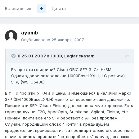
Вставить ник
Цитата
ayamb
Опубликовано
25 января, 2007
В 25.01.2007 в 13:38, Legiar сказал:
Вы про эти говорили? Cisco GBIC SFP GLC-LH-SM -
Одномодовое оптоволокно (1000BaseLX/LH, LC разъем),
SFP, (WS-G5486)
В т.ч. и про эти. У НАГа и цены, и имеющиеся в наличии марки
SFP (SM 1000BaseLX/LH) меняются довольно-таки динамично.
Причем эти SFP (Cisco-Finisar) далеко не самые хорошие. Есть
гораздо лучше: E2O, ApacOpto, Sumitomo, Agilent, Finisar, etc.
Причем, почти все его SFP работают с AT без проблем...
Случай, породивший слово "Почти" в предыдущем
предложении, произошел из-за предварительно оговоренного
c ним варианта прислать "на_попробовать" пару одноглазых