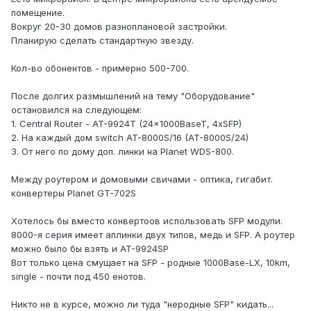
помещение.
Вокруг 20-30 домов разноплановой застройки.
Планирую сделать стандартную звезду.
Кол-во обонентов - примерно 500-700.
После долгих размышлений на тему "Оборудование"
остановился на следующем:
1. Central Router - AT-9924T (24x1000BaseT, 4xSFP)
2. На каждый дом switch AT-8000S/16 (AT-8000S/24)
3. От него по дому доп. линки на Planet WDS-800.
Между роутером и домовыми свичами - оптика, гигабит.
конвертеры Planet GT-702S
Хотелось бы вместо конвертоов использовать SFP модули.
8000-я серия имеет аплинки двух типов, медь и SFP. А роутер
можно было бы взять и AT-9924SP
Вот только цена смущает на SFP - родные 1000Base-LX, 10km,
single - почти под 450 енотов.
Никто не в курсе, можно ли туда "неродные SFP" кидать...