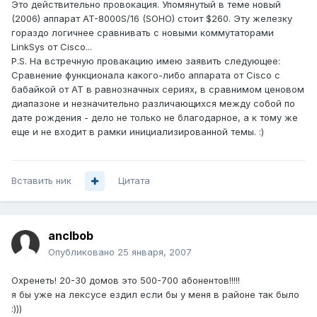
Это действительно провокация. Упомянутый в теме новый
(2006) аппарат AT-8000S/16 (SOHO) стоит $260. Эту железку
гораздо логичнее сравнивать с новыми коммутаторами
LinkSys от Cisco...
P.S. На встречную провакацию имею заявить следующее:
Сравнение функционала какого-либо аппарата от Cisco с
бабайкой от AT в равнозначных сериях, в сравнимом ценовом
диапазоне и незначительно различающихся между собой по
дате рождения - дело не только не благодарное, а к тому же
еще и не входит в рамки инициализированной темы. :)
Вставить ник
Цитата
anclbob
Опубликовано
25 января, 2007
Охренеть! 20-30 домов это 500-700 абонентов!!!!!
я бы уже на лексусе ездил если бы у меня в районе так было
:)))