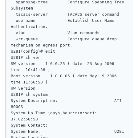
  spanning-tree        Configure Spanning Tree 
Subsystem

  tacacs-server        TACACS server command

  username             Establish User Name 
Authentication.

  vlan                 Vlan commands

  wrr-queue            Configure queue drop 
mechanism on egress port.

U281(config)# exit

U281# sh ver

SW version    1.0.0.25 ( date  23-Aug-2006 
time  10:41:38 )

Boot version    1.0.0.05 ( date May  9 2006 
time 11:56:50 )

HW version

U281# sh system

System Description:                       ATI 
8000S

System Up Time (days,hour:min:sec):       
37,02:58:58

System Contact:

System Name:                              U281

System Location:
