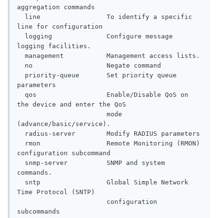
aggregation commands

  line                 To identify a specific 
line for configuration

  logging              Configure message 
logging facilities.

  management           Management access lists.

  no                   Negate command

  priority-queue       Set priority queue 
parameters

  qos                  Enable/Disable QoS on 
the device and enter the QoS

                       mode 
(advance/basic/service).

  radius-server        Modify RADIUS parameters

  rmon                 Remote Monitoring (RMON) 
configuration subcommand

  snmp-server          SNMP and system 
commands.

  sntp                 Global Simple Network 
Time Protocol (SNTP)

                       configuration 
subcommands
