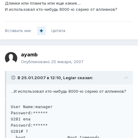
Длинки или планеты или еще какие....
И использовал кто-нибудь 8000-ю серию от аллиенов?
Вставить ник
Цитата
ayamb
Опубликовано
25 января, 2007
В 25.01.2007 в 12:10, Legiar сказал:
...И использовал кто-нибудь 8000-ю серию от аллиенов?
User Name:manager

Password:******

U281 ena

Password:******

U281# ?

  boot                 Boot Commands
