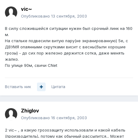
vic~
Опубликовано
13 сентября, 2003
В силу сложившейся ситуации нужен был срочный линк на 160
м.
На стальке подвесили витую пару(не экранированную) 5е, с
ДВУМЯ опаянными скрутками висит с весны(были хорошие
грозы) - до сих пор железно держится сотка, даже менять
жалко.
По улице 90м, свичи CNet
Вставить ник
Цитата
Zhiglov
Опубликовано
16 сентября, 2003
2 vic~ , а какую грозозащиту использовали и какой кабель
(производитель), потому как обычный рассыпится... Может