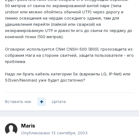
50 метров от свича по экранированной витой паре (типа
undoor или можно обойтись обычной UTP) через дорогу и
линию освещения на чердак соседнего здания, там для
удешевления перейти (пайкой или сваркой) на
неэкранированную UTP и довести его до свича по чердаку до
конечной точки (100 метров).
Оговорки: используется CNet CNSH-500 (800); грозозащита из
собрания Нага на стороне свитчей, защита пользователя - его
проблема.
Надо ли брать кабель категории 5е (варианты LG, IP-Net) или
5(Sven/Neomax) уже будет достаточно?
Вставить ник
Цитата
Maris
Опубликовано
13 сентября, 2003