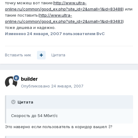
точку можеш вот такие(
http://www.ultra-
online.ru/common/good_ex.php?site_id=2&small=1&id=83488
) или
такие поставить(
http://www.ultra-
online.ru/common/good_ex.php?site_id=2&small=1&id=83483
)
тоже дешева и надежно.
Изменено
24 января, 2007
пользователем BvC
Вставить ник
Цитата
builder
Опубликовано
24 января, 2007
Цитата
Скорость до 54 Мбит/с
Это наверно если пользователь в коридор вышел :)?