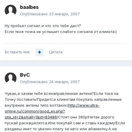
baalbes
Опубликовано
23 января, 2007
Ну пробьет сигнал и что это тебе даст?
Если твоя точка не услышит слабого сигнала от клиента:)
Вставить ник
Цитата
BvC
Опубликовано
24 января, 2007
Чувак,а зачем тебе всенаправленная антена?Если тока на
Точку поставить!Придетса клиентам покупать направленные
внутрение антены типо воттаких(
http://www.ultra-
online.ru/common/good_ex.php?
site_id=2&small=1&id=83486
)Стоят они 380р!Нетак дорого
пускай раскашелятса.Или покупай сам и ставь каждому!Если
раздаеш инет то увелич плату за него или абанентку.А на