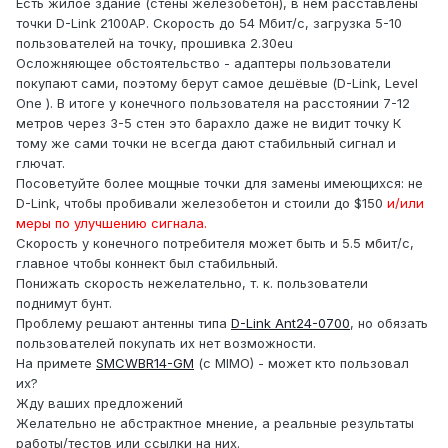
Есть жилое здание (стены железобетон), в нём расставлены
точки D-Link 2100AP. Скорость до 54 Мбит/с, загрузка 5-10
пользователей на точку, прошивка 2.30eu
Осложняющее обстоятельство - адаптеры пользователи
покупают сами, поэтому берут самое дешёвые (D-Link, Level
One ). В итоге у конечного пользователя на расстоянии 7-12
метров через 3-5 стен это барахло даже не видит точку К
тому же сами точки не всегда дают стабильный сигнал и
глючат.
Посоветуйте более мощные точки для замены имеющихся: не
D-Link, чтобы пробивали железобетон и стоили до $150
и/или
меры по улучшению сигнала.
Скорость у конечного потребителя может быть и 5.5 мбит/с,
главное чтобы коннект был стабильный.
Понижать скорость нежелательно, т. к. пользователи
поднимут бунт.
Проблему решают антенны типа
D-Link Ant24-0700
, но обязать
пользователей покупать их нет возможности.
На примете
SMCWBR14-GM
(с MIMO) - может кто пользовал
их?
Жду ваших предложений
Желательно не абстрактное мнение, а реальные результаты
работы/тестов или ссылки на них.