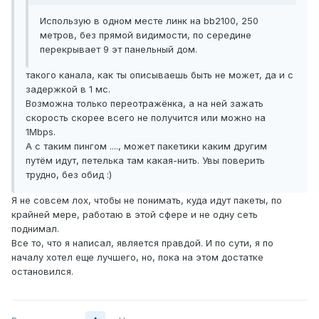
Использую в одном месте линк на bb2100, 250
метров, без прямой видимости, по середине
перекрывает 9 эт панельный дом.
такого канала, как ты описываешь быть не может, да и с
задержкой в 1 мс.
Возможна только переотражёнка, а на ней зажать
скорость скорее всего не получится или можно на
1Mbps.
А с таким пингом ...., может пакетики каким другим
путём идут, петелька там какая-нить. Увы поверить
трудно, без обид :)
Я не совсем лох, чтобы не понимать, куда идут пакеты, по
крайней мере, работаю в этой сфере и не одну сеть
поднимал.
Все то, что я написал, является правдой. И по сути, я по
началу хотел еще лучшего, но, пока на этом достатке
остановился.