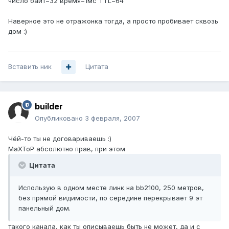
число байт=32 время=1мс TTL=64
Наверное это не отражонка тогда, а просто пробивает сквозь
дом :)
Вставить ник
Цитата
builder
Опубликовано
3 февраля, 2007
Чёй-то ты не договариваешь :)
MaXToP абсолютно прав, при этом
Цитата
Использую в одном месте линк на bb2100, 250 метров,
без прямой видимости, по середине перекрывает 9 эт
панельный дом.
такого канала, как ты описываешь быть не может, да и с