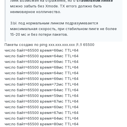
линк возможен на отраженке, но о
стабильном линке
можно забыть без Xmode. TX errors должно быть
неимоверное колличество.
З.Ы. под нормальным линком подразумевается
максимальная скорость, при стабильном пинге не более
15-20 мс и без потери пакетов.
Пакеты создаю по ping xxx.xxx.xxx.xxx /t /l 65500
число байт=65500 время=66мс TTL=64
число байт=65500 время=64мс TTL=64
число байт=65500 время=66мс TTL=64
число байт=65500 время=68мс TTL=64
число байт=65500 время=64мс TTL=64
число байт=65500 время=66мс TTL=64
число байт=65500 время=72мс TTL=64
число байт=65500 время=64мс TTL=64
число байт=65500 время=59мс TTL=64
число байт=65500 время=67мс TTL=64
число байт=65500 время=60мс TTL=64
число байт=65500 время=67мс TTL=64
число байт=65500 время=64мс TTL=64
число байт=65500 время=80мс TTL=64