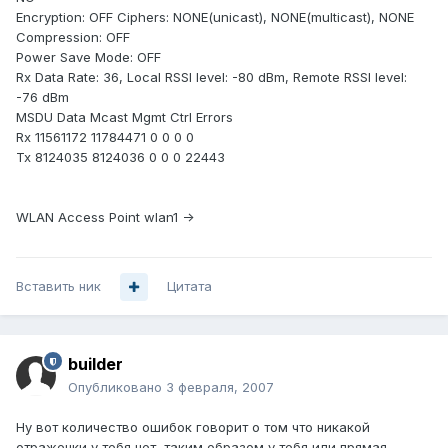
Encryption: OFF Ciphers: NONE(unicast), NONE(multicast), NONE
Compression: OFF
Power Save Mode: OFF
Rx Data Rate: 36, Local RSSI level: -80 dBm, Remote RSSI level:
-76 dBm
MSDU Data Mcast Mgmt Ctrl Errors
Rx 11561172 11784471 0 0 0 0
Tx 8124035 8124036 0 0 0 22443
WLAN Access Point wlan1 ->
Вставить ник
Цитата
builder
Опубликовано
3 февраля, 2007
Ну вот количество ошибок говорит о том что никакой
отраженки у тебя нет, таким образом у тебя или прямая