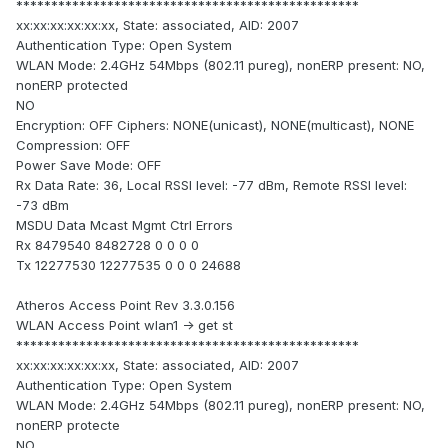
*************************************************
xx:xx:xx:xx:xx:xx, State: associated, AID: 2007
Authentication Type: Open System
WLAN Mode: 2.4GHz 54Mbps (802.11 pureg), nonERP present: NO,
nonERP protected
NO
Encryption: OFF Ciphers: NONE(unicast), NONE(multicast), NONE
Compression: OFF
Power Save Mode: OFF
Rx Data Rate: 36, Local RSSI level: -77 dBm, Remote RSSI level:
-73 dBm
MSDU Data Mcast Mgmt Ctrl Errors
Rx 8479540 8482728 0 0 0 0
Tx 12277530 12277535 0 0 0 24688
Atheros Access Point Rev 3.3.0.156
WLAN Access Point wlan1 -> get st
*************************************************
xx:xx:xx:xx:xx:xx, State: associated, AID: 2007
Authentication Type: Open System
WLAN Mode: 2.4GHz 54Mbps (802.11 pureg), nonERP present: NO,
nonERP protecte
NO