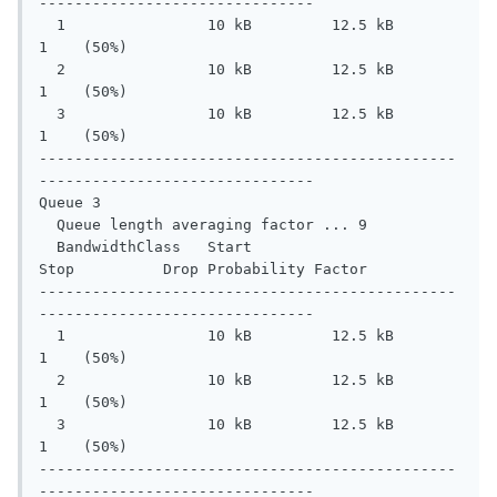
-------------------------------

  1                10 kB         12.5 kB       
1    (50%)

  2                10 kB         12.5 kB       
1    (50%)

  3                10 kB         12.5 kB       
1    (50%)

-----------------------------------------------
-------------------------------

Queue 3

  Queue length averaging factor ... 9

  BandwidthClass   Start         
Stop          Drop Probability Factor

-----------------------------------------------
-------------------------------

  1                10 kB         12.5 kB       
1    (50%)

  2                10 kB         12.5 kB       
1    (50%)

  3                10 kB         12.5 kB       
1    (50%)

-----------------------------------------------
-------------------------------
