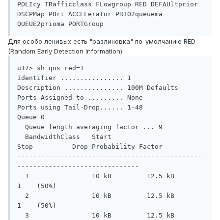
POLIcy TRafficclass FLowgroup RED DEFAUltprior 
DSCPMap POrt ACCELerator PRIO2queuema 
QUEUE2prioma PORTGroup
Для особо ленивых есть "разлиновка" по-умолчанию RED
(Random Early Detection Information):
u17> sh qos red=1

Identifier ................ 1

Description ............... 100M Defaults

Ports Assigned to ......... None

Ports using Tail-Drop...... 1-48

Queue 0

  Queue length averaging factor ... 9

  BandwidthClass   Start         
Stop          Drop Probability Factor

-----------------------------------------------
-------------------------------

  1                10 kB         12.5 kB       
1    (50%)

  2                10 kB         12.5 kB       
1    (50%)

  3                10 kB         12.5 kB       