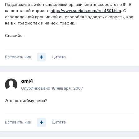
Подскажите switch способный органичивать скорость по IP. Я
нашел такой вариант:
http://www.soekris.com/net4501.htm
. С
определенной прошивкой он способен задавать скорость, как
на вх. трафик так и на исх. трафик.
Спасибо.
Вставить ник
Цитата
omi4
Опубликовано
18 января, 2007
Это по твойму свич?
Вставить ник
Цитата