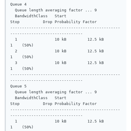
Queue 4

  Queue length averaging factor ... 9

  BandwidthClass   Start         
Stop          Drop Probability Factor

-----------------------------------------------
-------------------------------

  1                10 kB         12.5 kB       
1    (50%)

  2                10 kB         12.5 kB       
1    (50%)

  3                10 kB         12.5 kB       
1    (50%)

-----------------------------------------------
-------------------------------

Queue 5

  Queue length averaging factor ... 9

  BandwidthClass   Start         
Stop          Drop Probability Factor

-----------------------------------------------
-------------------------------

  1                10 kB         12.5 kB       
1    (50%)
