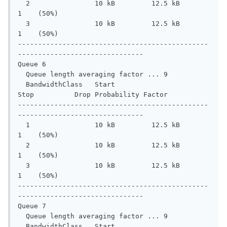
  2                10 kB         12.5 kB       
1    (50%)

  3                10 kB         12.5 kB       
1    (50%)

-----------------------------------------------
-------------------------------

Queue 6

  Queue length averaging factor ... 9

  BandwidthClass   Start         
Stop          Drop Probability Factor

-----------------------------------------------
-------------------------------

  1                10 kB         12.5 kB       
1    (50%)

  2                10 kB         12.5 kB       
1    (50%)

  3                10 kB         12.5 kB       
1    (50%)

-----------------------------------------------
-------------------------------

Queue 7

  Queue length averaging factor ... 9

  BandwidthClass   Start         