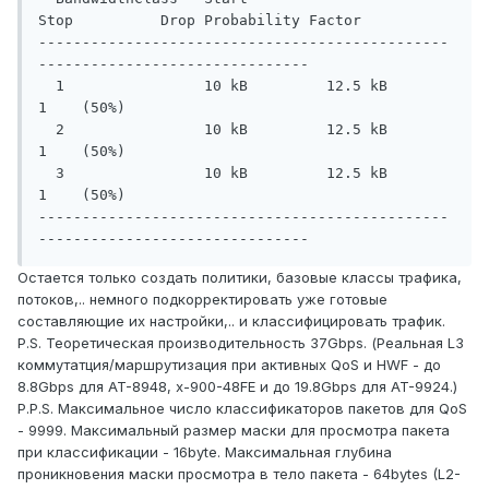
Stop          Drop Probability Factor

-----------------------------------------------
-------------------------------

  1                10 kB         12.5 kB       
1    (50%)

  2                10 kB         12.5 kB       
1    (50%)

  3                10 kB         12.5 kB       
1    (50%)

-----------------------------------------------
-------------------------------
Остается только создать политики, базовые классы трафика,
потоков,.. немного подкорректировать уже готовые
составляющие их настройки,.. и классифицировать трафик.
P.S. Теоретическая производительность 37Gbps. (Реальная L3
коммутатция/маршрутизация при активных QoS и HWF - до
8.8Gbps для AT-8948, x-900-48FE и до 19.8Gbps для AT-9924.)
P.P.S. Максимальное число классификаторов пакетов для QoS
- 9999. Максимальный размер маски для просмотра пакета
при классификации - 16byte. Максимальная глубина
проникновения маски просмотра в тело пакета - 64bytes (L2-