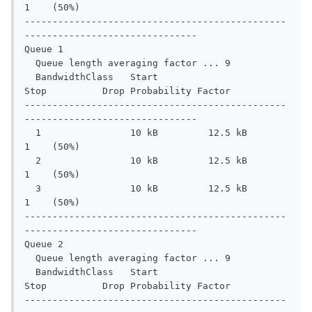
1    (50%)

-----------------------------------------------
-------------------------------

Queue 1

  Queue length averaging factor ... 9

  BandwidthClass   Start         
Stop          Drop Probability Factor

-----------------------------------------------
-------------------------------

  1                10 kB         12.5 kB       
1    (50%)

  2                10 kB         12.5 kB       
1    (50%)

  3                10 kB         12.5 kB       
1    (50%)

-----------------------------------------------
-------------------------------

Queue 2

  Queue length averaging factor ... 9

  BandwidthClass   Start         
Stop          Drop Probability Factor

-----------------------------------------------