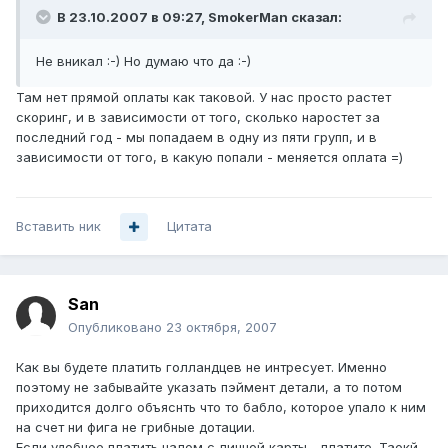
В 23.10.2007 в 09:27, SmokerMan сказал:
Не вникал :-) Но думаю что да :-)
Там нет прямой оплаты как таковой. У нас просто растет
скоринг, и в зависимости от того, сколько наростет за
последний год - мы попадаем в одну из пяти групп, и в
зависимости от того, в какую попали - меняется оплата =)
Вставить ник
Цитата
San
Опубликовано
23 октября, 2007
Как вы будете платить голландцев не интресует. Именно
поэтому не забывайте указать пэймент детали, а то потом
приходится долго объяснть что то бабло, которое упало к ним
на счет ни фига не грибные дотации.
Если удобнее платить налом с личной карты - платите. Таокй