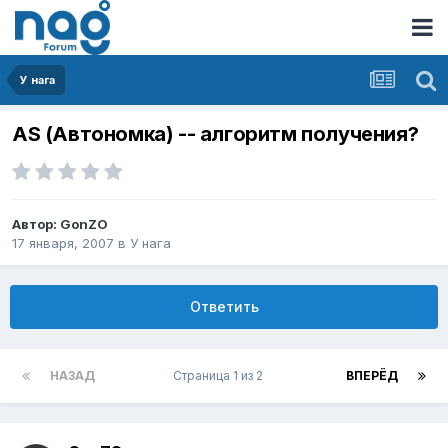
У нага
AS (Автономка) -- алгоритм получения?
Автор:
GonZO
17 января, 2007
в
У нага
Ответить
НАЗАД
Страница 1 из 2
ВПЕРЁД