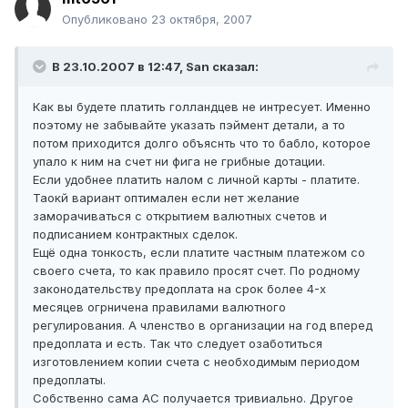
Опубликовано
23 октября, 2007
В 23.10.2007 в 12:47, San сказал:
Как вы будете платить голландцев не интресует. Именно
поэтому не забывайте указать пэймент детали, а то
потом приходится долго объяснть что то бабло, которое
упало к ним на счет ни фига не грибные дотации.
Если удобнее платить налом с личной карты - платите.
Таокй вариант оптимален если нет желание
заморачиваться с открытием валютных счетов и
подписанием контрактных сделок.
Ещё одна тонкость, если платите частным платежом со
своего счета, то как правило просят счет. По родному
законодательству предоплата на срок более 4-х
месяцев огрничена правилами валютного
регулирования. А членство в организации на год вперед
предоплата и есть. Так что следует озаботиться
изготовлением копии счета с необходимым периодом
предоплаты.
Собственно сама АС получается тривиально. Другое