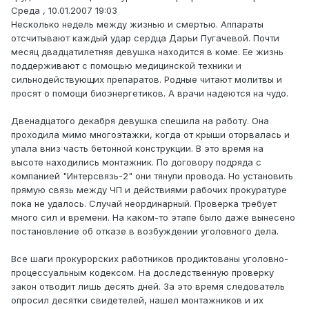
Среда , 10.01.2007 19:03
Несколько недель между жизнью и смертью. Аппараты
отсчитывают каждый удар сердца Дарьи Пугачевой. Почти
месяц двадцатилетняя девушка находится в коме. Ее жизнь
поддерживают с помощью медицинской техники и
сильнодействующих препаратов. Родные читают молитвы и
просят о помощи биоэнергетиков. А врачи надеются на чудо.
Двенадцатого декабря девушка спешила на работу. Она
проходила мимо многоэтажки, когда от крыши оторвалась и
упала вниз часть бетонной конструкции. В это время на
высоте находились монтажник. По договору подряда с
компанией "Интерсвязь-2" они тянули провода. Но установить
прямую связь между ЧП и действиями рабочих прокуратуре
пока не удалось. Случай неординарный. Проверка требует
много сил и времени. На каком-то этапе было даже вынесено
постановление об отказе в возбуждении уголовного дела.
Все шаги прокурорских работников продиктованы уголовно-
процессуальным кодексом. На доследственную проверку
закон отводит лишь десять дней. За это время следователь
опросил десятки свидетелей, нашел монтажников и их