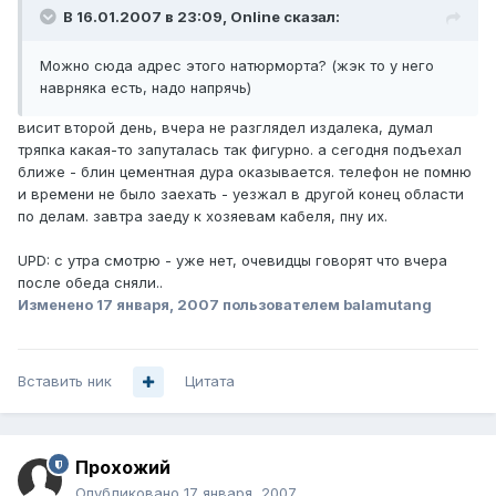
В 16.01.2007 в 23:09, Online сказал:
Можно сюда адрес этого натюрморта? (жэк то у него
наврняка есть, надо напрячь)
висит второй день, вчера не разглядел издалека, думал
тряпка какая-то запуталась так фигурно. а сегодня подъехал
ближе - блин цементная дура оказывается. телефон не помню
и времени не было заехать - уезжал в другой конец области
по делам. завтра заеду к хозяевам кабеля, пну их.
UPD: с утра смотрю - уже нет, очевидцы говорят что вчера
после обеда сняли..
Изменено
17 января, 2007
пользователем balamutang
Вставить ник
Цитата
Прохожий
Опубликовано
17 января, 2007