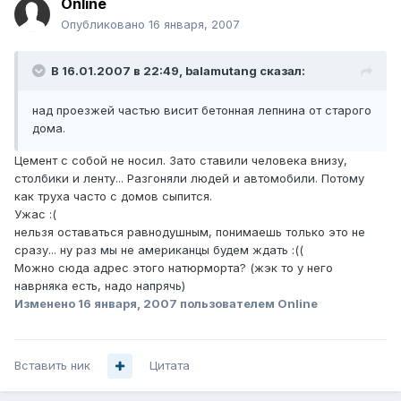
Online
Опубликовано
16 января, 2007
В 16.01.2007 в 22:49, balamutang сказал:
над проезжей частью висит бетонная лепнина от старого
дома.
Цемент с собой не носил. Зато ставили человека внизу,
столбики и ленту... Разгоняли людей и автомобили. Потому
как труха часто с домов сыпится.
Ужас :(
нельзя оставаться равнодушным, понимаешь только это не
сразу... ну раз мы не американцы будем ждать :((
Можно сюда адрес этого натюрморта? (жэк то у него
наврняка есть, надо напрячь)
Изменено
16 января, 2007
пользователем Online
Вставить ник
Цитата