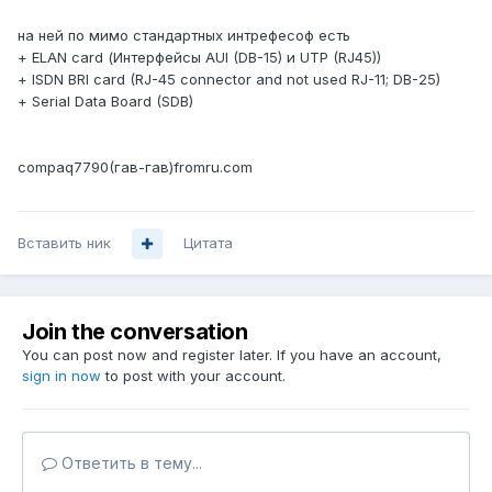
на ней по мимо стандартных интрефесоф есть
+ ELAN card (Интерфейсы AUI (DB-15) и UTP (RJ45))
+ ISDN BRI card (RJ-45 connector and not used RJ-11; DB-25)
+ Serial Data Board (SDB)
compaq7790(гав-гав)fromru.com
Вставить ник
Цитата
Join the conversation
You can post now and register later. If you have an account,
sign in now
to post with your account.
Ответить в тему...