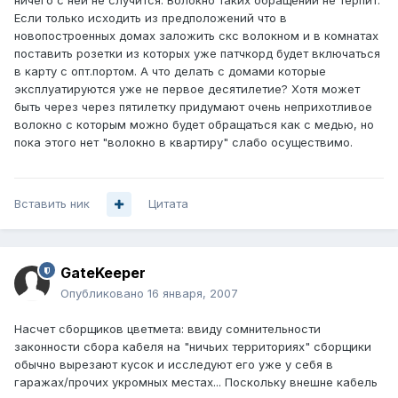
ничего с ней не случится. Волокно таких обращений не терпит.
Если только исходить из предположений что в
новопостроенных домах заложить скс волокном и в комнатах
поставить розетки из которых уже патчкорд будет включаться
в карту с опт.портом. А что делать с домами которые
эксплуатируются уже не первое десятилетие? Хотя может
быть через через пятилетку придумают очень неприхотливое
волокно с которым можно будет обращаться как с медью, но
пока этого нет "волокно в квартиру" слабо осуществимо.
Вставить ник
Цитата
GateKeeper
Опубликовано
16 января, 2007
Насчет сборщиков цветмета: ввиду сомнительности
законности сбора кабеля на "ничьих территориях" сборщики
обычно вырезают кусок и исследуют его уже у себя в
гаражах/прочих укромных местах... Поскольку внешне кабель