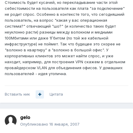
Стоимость будет кусачей, но перекладывание части этой
себестоимости на пользователя как плата "за подключение"
не родит спрос. Особенно в контексте того, что сегодняшний
пользователь, на вопрос "какая у вас операционная
система?" отвечающий "шо?" (и количество таких будет
неуклонно расти) разницы между волокном и медными
100Мбитами или даже 1Гбитом (по той же кабельной
инфраструктуре) не поймет. Так что будещее это скорее не
"волокно в квартиру" а "волокно в большой офис". У
корпоративных клиентов это может найти спрос, и уже
находит, например, для построения VPN скажем в отдельном
провайдерском VLAN для объединения офисов. У домашних
пользователей - идея утопична.
Вставить ник
Цитата
gelo
Опубликовано
16 января, 2007