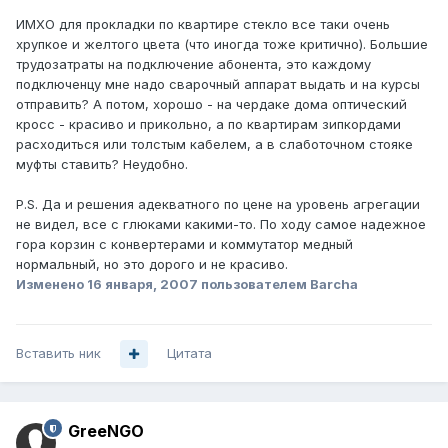
ИМХО для прокладки по квартире стекло все таки очень
хрупкое и желтого цвета (что иногда тоже критично). Большие
трудозатраты на подключение абонента, это каждому
подключенцу мне надо сварочный аппарат выдать и на курсы
отправить? А потом, хорошо - на чердаке дома оптический
кросс - красиво и прикольно, а по квартирам зипкордами
расходиться или толстым кабелем, а в слаботочном стояке
муфты ставить? Неудобно.
P.S. Да и решения адекватного по цене на уровень агрегации
не видел, все с глюками какими-то. По ходу самое надежное
гора корзин с конвертерами и коммутатор медный
нормальный, но это дорого и не красиво.
Изменено
16 января, 2007
пользователем Barcha
Вставить ник
Цитата
GreeNGO