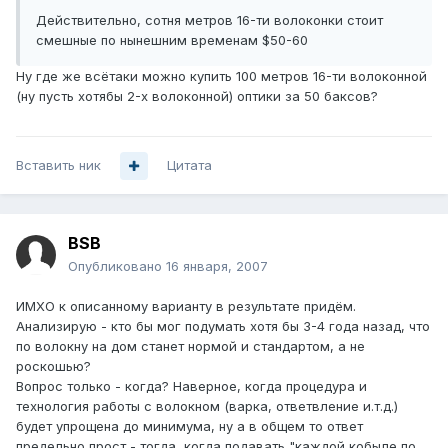
Действительно, сотня метров 16-ти волоконки стоит
смешные по нынешним временам $50-60
Ну где же всётаки можно купить 100 метров 16-ти волоконной
(ну пусть хотябы 2-х волоконной) оптики за 50 баксов?
Вставить ник
Цитата
BSB
Опубликовано
16 января, 2007
ИМХО к описанному варианту в результате придём.
Анализирую - кто бы мог подумать хотя бы 3-4 года назад, что
по волокну на дом станет нормой и стандартом, а не
роскошью?
Вопрос только - когда? Наверное, когда процедура и
технология работы с волокном (варка, ответвление и.т.д.)
будет упрощена до минимума, ну а в общем то ответ
предельно прост - тогда, когда подавать "каждой кобыле по