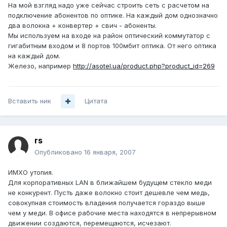
На мой взгляд надо уже сейчас строить сеть с расчетом на
подключение абонентов по оптике. На каждый дом однозначно
два волокна + конвертер + свич - абоненты.
Мы используем на входе на район оптический коммутатор с
гигабитным входом и 8 портов 100мбит оптика. От него оптика
на каждый дом.
Железо, например
http://asotel.ua/product.php?product_id=269
Вставить ник
Цитата
rs
Опубликовано
16 января, 2007
ИМХО утопия.
Для корпоративных LAN в ближайшем будущем стекло меди
не конкурент. Пусть даже волокно стоит дешевле чем медь,
совокупная стоимость владения получается гораздо выше
чем у меди. В офисе рабочие места находятся в непрерывном
движении создаются, перемещаются, исчезают.