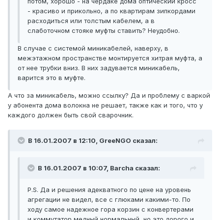
потом, хорошо - на чердаке дома оптический кросс
- красиво и прикольно, а по квартирам зипкордами
расходиться или толстым кабелем, а в
слаботочном стояке муфты ставить? Неудобно.
В случае с системой миникабелей, наверху, в
межэтажном пространстве монтируется хитрая муфта, а
от нее трубки вниз. В них задувается миникабель,
варится это в муфте.
А что за миникабель, можно ссылку? Да и проблему с варкой
у абонента дома волокна не решает, также как и того, что у
каждого должен быть свой сварочник.
В 16.01.2007 в 12:10, GreeNGO сказал:
В 16.01.2007 в 10:07, Barcha сказал:
P.S. Да и решения адекватного по цене на уровень
агрегации не видел, все с глюками какими-то. По
ходу самое надежное гора корзин с конвертерами
и коммутатор медный нормальный, но это дорого и