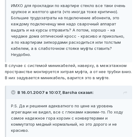
ИМХО для прокладки по квартире стекло все таки очень
хрупкое и желтого цвета (что иногда тоже критично).
Большие трудозатраты на подключение абонента, это
каждому подключенцу мне надо сварочный аппарат
выдать и на курсы отправить? А потом, хорошо - на
чердаке дома оптический кросс - красиво и прикольно,
а по квартирам зипкордами расходиться или толстым
кабелем, а в слаботочном стояке муфты ставить?
Неудобно.
В случае с системой миникабелей, наверху, в межэтажном
пространстве монтируется хитрая муфта, а от нее трубки вниз.
В них задувается миникабель, варится это в муфте.
В 16.01.2007 в 10:07, Barcha сказал:
P.S. Да и решения адекватного по цене на уровень
агрегации не видел, все с глюками какими-то. По ходу
самое надежное гора корзин с конвертерами и
коммутатор медный нормальный, но это дорого и не
красиво.