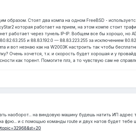
м образом. Стоят два компа на одном FreeBSD - используется
kyStar2 которая работает на прием, на этом компе стоит траф
нет работает через тунель IP-IP. Вобщем все бы хорошо, но 
.82.63.255 и 88.83.192.0 — 88.83.223.255 за исключением 80.82.32
па и вот незнаю как на W2003K настроить так чтобы бесплатн
ку? Очень хочется, т.к. и скорость будет хорошая и у провайд
сности как торент. Помогите плз, а то чувствую сам не справл
ать наоборот... на виндовую машину будешь натить ИП адрес т
 фрю... и с помощью команды route и двух натов будет тебе ща
owtopic=32968&st=20