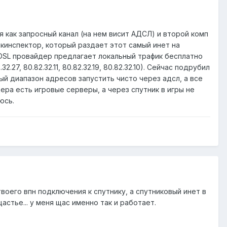
 как запросный канал (на нем висит АДСЛ) и второй комп
икинспектор, который раздает этот самый инет на
ADSL провайдер предлагает локальный трафик бесплатно
.27, 80.82.32.11, 80.82.32.19, 80.82.32.10). Сейчас подрубил
ый диапазон адресов запустить чисто через адсл, а все
ера есть игровые серверы, а через спутник в игры не
юсь.
воего впн подключения к спутнику, а спутниковый инет в
стье... у меня щас именно так и работает.