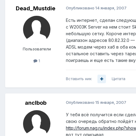
Dead_Mustdie
Опубликовано
14 января, 2007
Есть интернет, сделан следующи
с W2003K Server на нем стоит S
небольшую сетку. Короче интер
(диапазон адресов 80.82.32.0 — 80
ADSL модем через хаб в оба ком
Пользователи
остальное оставить через тарел
поиграешь и еще есть такие вку
1
Вставить ник
Цитата
anclbob
Опубликовано
15 января, 2007
У тебя всё получится если сдел
свою очередь обратно пойдёт на
http://forum.nag.ru/index.php?sh
вот тут описывал