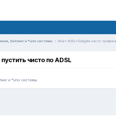
ние, биллинг и *unix системы
Инет ADSL+Satgate часть трафика
 пустить чисто по ADSL
инг и *unix системы