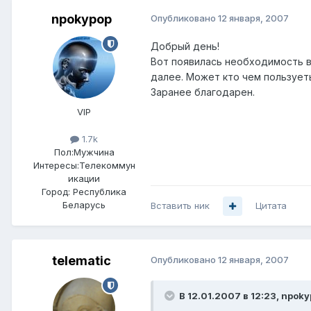
npokypop
Опубликовано
12 января, 2007
Добрый день!
Вот появилась необходимость в
далее. Может кто чем пользуеть
Заранее благодарен.
VIP
1.7k
Пол:
Мужчина
Интересы:
Телекоммун
икации
Город:
Республика
Беларусь
Вставить ник
Цитата
telematic
Опубликовано
12 января, 2007
В 12.01.2007 в 12:23, npoky