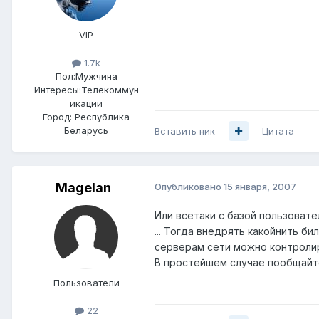
VIP
1.7k
Пол:
Мужчина
Интересы:
Телекоммун
икации
Город:
Республика
Беларусь
Вставить ник
Цитата
Magelan
Опубликовано
15 января, 2007
Или всетаки с базой пользовате
... Тогда внедрять какойнить би
серверам сети можно контролир
В простейшем случае пообщайте
Пользователи
22