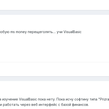
бую ms money перещеголять.... учи VisualBasic
а изучение VisualBasic пока нету. Пока исчу софтину типа "Pri
 работать через веб интерфейс с базой финансов.