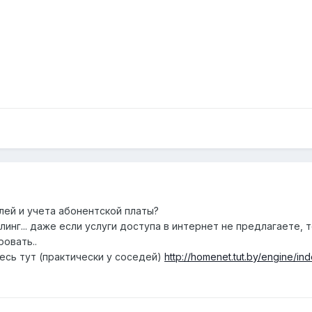
лей и учета абонентской платы?
ллинг... даже если услуги доступа в интернет не предлагаете,
овать..
сь тут (практически у соседей)
http://homenet.tut.by/engine/in