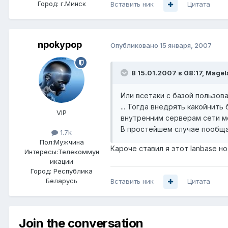
Город:
г.Минск
Вставить ник
Цитата
npokypop
Опубликовано
15 января, 2007
В 15.01.2007 в 08:17, Magel
Или всетаки с базой пользов
... Тогда внедрять какойнить
VIP
внутренним серверам сети м
В простейшем случае пообща
1.7k
Пол:
Мужчина
Кароче ставил я этот lanbase н
Интересы:
Телекоммун
икации
Город:
Республика
Беларусь
Вставить ник
Цитата
Join the conversation