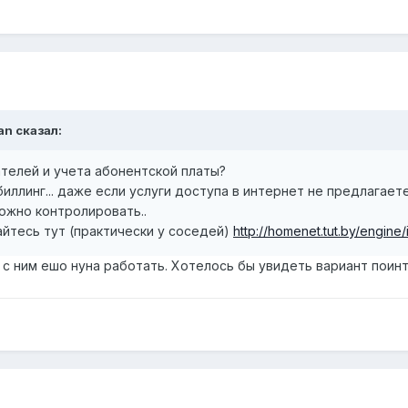
an сказал:
ателей и учета абонентской платы?
 биллинг... даже если услуги доступа в интернет не предлагает
ожно контролировать..
йтесь тут (практически у соседей)
http://homenet.tut.by/engine
о с ним ешо нуна работать. Хотелось бы увидеть вариант пои