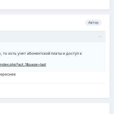
Автор
е, то хоть учет абонентской платы и доступ к
/index.php?act...1&page=last
нтереснее