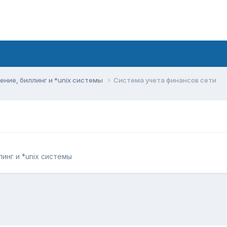
ние, биллинг и *unix системы
Система учета финансов сети
инг и *unix системы