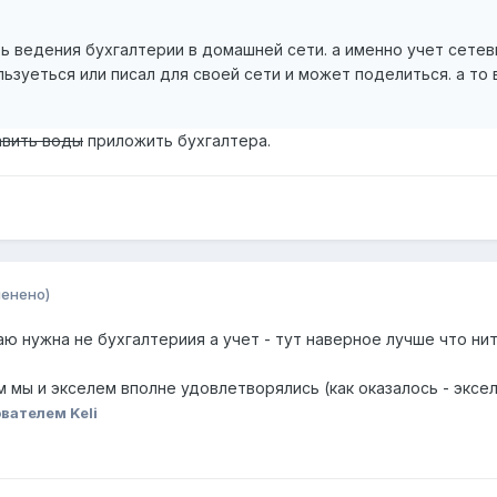
 ведения бухгалтерии в домашней сети. а именно учет сетевы
ьзуеться или писал для своей сети и может поделиться. а то 
вить воды
приложить бухгалтера.
менено)
маю нужна не бухгалтериия а учет - тут наверное лучше что н
м мы и экселем вполне удовлетворялись (как оказалось - эксе
вателем Keli