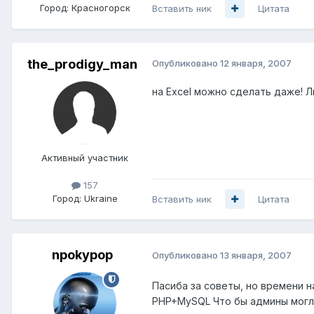
Город:
Красногорск
Вставить ник
Цитата
the_prodigy_man
Опубликовано
12 января, 2007
на Excel можно сделать даже! Лю
Активный участник
157
Город:
Ukraine
Вставить ник
Цитата
npokypop
Опубликовано
13 января, 2007
Пасиба за советы, но времени н
PHP+MySQL Что бы админы могли