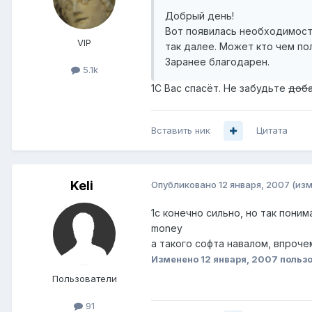
Добрый день!
Вот появилась необходимость
VIP
так далее. Может кто чем пол
Заранее благодарен.
5.1k
1С Вас спасёт. Не забудьте
доба
Вставить ник
Цитата
Keli
Опубликовано
12 января, 2007
(из
1с конечно сильно, но так пони
money
а такого софта навалом, впроче
Изменено
12 января, 2007
пользо
Пользователи
91