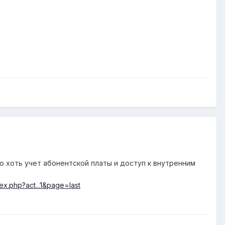
 то хоть учет абонентской платы и доступ к внутренним
dex.php?act...1&page=last