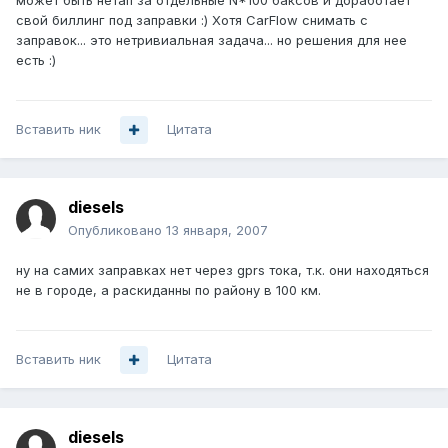
может быть нетап за отдельные N*100 баксов и доработает
свой биллинг под заправки :) Хотя CarFlow снимать с
заправок... это нетривиальная задача... но решения для нее
есть :)
Вставить ник
Цитата
diesels
Опубликовано
13 января, 2007
ну на самих заправках нет через gprs тока, т.к. они находяться
не в городе, а раскиданны по району в 100 км.
Вставить ник
Цитата
diesels