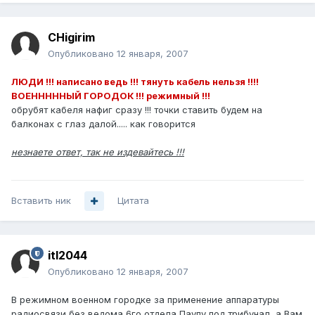
CHigirim
Опубликовано
12 января, 2007
ЛЮДИ !!! написано ведь !!! тянуть кабель нельзя !!!!
ВОЕНННННЫЙ ГОРОДОК !!! режимный !!!
обрубят кабеля нафиг сразу !!! точки ставить будем на
балконах с глаз далой..... как говорится
незнаете ответ, так не издевайтесь !!!
Вставить ник
Цитата
itl2044
Опубликовано
12 января, 2007
В режимном военном городке за применение аппаратуры
радиосвязи без ведома 6го отдела Паупу под трибунал, а Вам