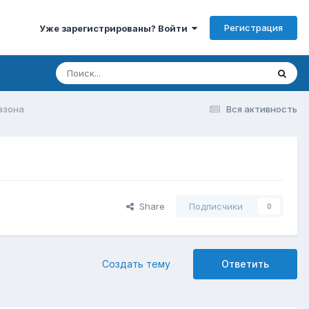
Регистрация
Уже зарегистрированы? Войти
азона
Вся активность
Share
Подписчики
0
Создать тему
Ответить