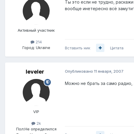
Ты это если не трудно, раскаж
вообще инетересно всё замутит
Активный участник
214
Город:
Ukraine
Вставить ник
Цитата
leveler
Опубликовано
11 января, 2007
Можно не брать за само радио, а
VIP
2k
Пол:
Не определился