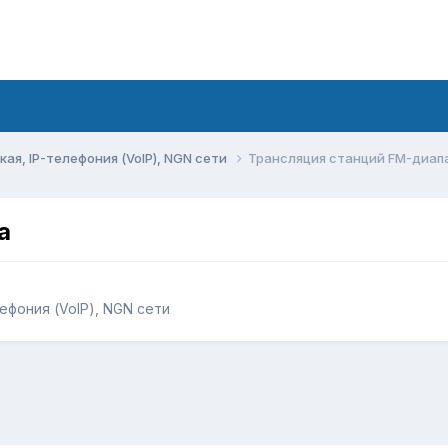
ая, IP-телефония (VoIP), NGN сети
Трансляция станций FM-диап
а
ефония (VoIP), NGN сети