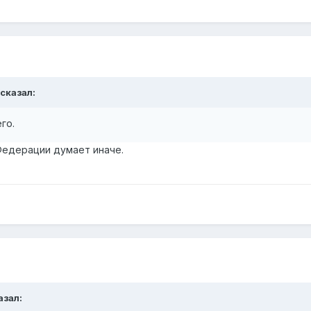
 сказал:
го.
Федерации думает иначе.
азал: