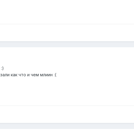
:)
зали как что и чем млиин :(