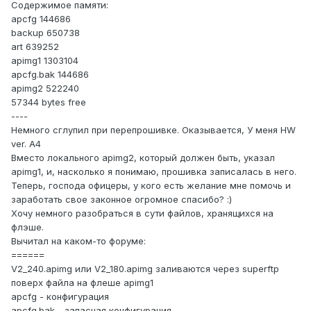
Содержимое памяти:
apcfg 144686
backup 650738
art 639252
apimg1 1303104
apcfg.bak 144686
apimg2 522240
57344 bytes free
----
Немного сглупил при перепрошивке. Оказывается, У меня HW
ver. A4
Вместо локального apimg2, который должен быть, указал
apimg1, и, насколько я понимаю, прошивка записалась в него.
Теперь, господа офицеры, у кого есть желание мне помочь и
заработать свое законное огромное спасибо? :)
Хочу немного разобраться в сути файлов, хранящихся на
флэше.
Вычитал на каком-то форуме:
======
V2_240.apimg или V2_180.apimg заливаются через superftp
поверх файла на флеше apimg1
apcfg - конфигурация
apcfg.bak - запасная конфигурация