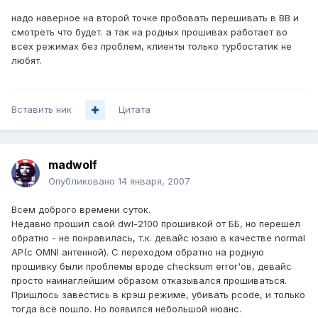
надо наверное на второй точке пробовать перешивать в BB и
смотреть что будет. а так на родных прошивах работает во
всех режимах без проблем, клиенты только турбостатик не
любят.
Вставить ник
Цитата
madwolf
Опубликовано
14 января, 2007
Всем доброго времени суток.
Недавно прошил свой dwl-2100 прошивкой от ББ, но перешел
обратно - не понравилась, т.к. девайс юзаю в качестве normal
AP(с OMNI антенной). С переходом обратно на родную
прошивку были проблемы вроде checksum error'ов, девайс
просто наинаглейшим образом отказывался прошиваться.
Пришлось завестись в крэш режиме, убивать pcode, и только
тогда всё пошло. Но появился небольшой нюанс.