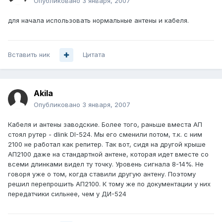
Опубликовано
3 января, 2007
для начала использовать нормальные антены и кабеля.
Вставить ник
Цитата
Akila
Опубликовано
3 января, 2007
Кабеля и антены заводские. Более того, раньше вместа АП
стоял рутер - dlink DI-524. Мы его сменили потом, т.к. с ним
2100 не работал как репитер. Так вот, сидя на другой крыше
АП2100 даже на стандартной антене, которая идет вместе со
всеми длинками видел ту точку. Уровень сигнала 8-14%. Не
говоря уже о том, когда ставили другую антену. Поэтому
решил перепрошить АП2100. К тому же по документации у них
передатчики сильнее, чем у ДИ-524