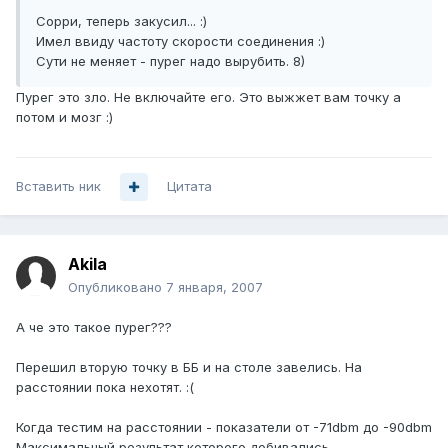
Сорри, теперь закусил... :)
Имел ввиду частоту скорости соединения :)
Сути не меняет - пурег надо вырубить. 8)
Пурег это зло. Не включайте его. Это выжжет вам точку а
потом и мозг :)
Вставить ник
Цитата
Akila
Опубликовано
7 января, 2007
А че это такое пурег???
Перешил вторую точку в ББ и на столе завелись. На
расстоянии пока нехотят. :(
Когда тестим на расстоянии - показатели от -71dbm до -90dbm
Максимальный результат которого добивались -