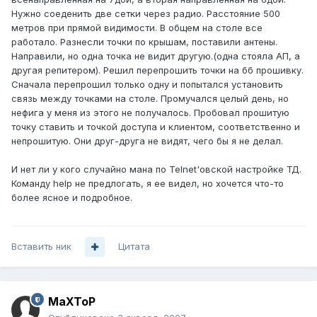
Нужно соеденить две сетки через радио. Расстояние 500
метров при прямой видимости. В общем на столе все
работало. Разнесли точки по крышам, поставили антены.
Направили, но одна точка не видит другую.(одна стояла АП, а
другая репитером). Решил перепрошить точки на бб прошивку.
Сначала перепрошил только одну и попытался установить
связь между точками на столе. Промучался целый день, но
нефига у меня из этого не получалось. Пробовал прошитую
точку ставить и точкой доступа и клиентом, соответственно и
непрошитую. Они друг-друга не видят, чего бы я не делал.
И нет ли у кого случайно мана по Telnet'овской настройке ТД.
Команду help не предлогать, я ее видел, но хочется что-то
более ясное и подробное.
Вставить ник
Цитата
MaXToP