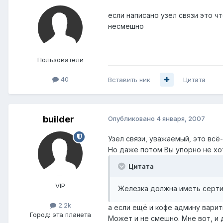
если написано узел связи это ч
несмешно
Пользователи
40
Вставить ник
Цитата
builder
Опубликовано
4 января, 2007
Узел связи, уважаемый, это вс
Но даже потом Вы упорно не хо
Цитата
VIP
Железка должна иметь серти
2.2k
а если ещё и кофе админу варит
Город:
эта планета
Может и не смешно. Мне вот, и 