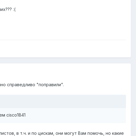
х??? :(
нно справедливо "поправили".
м cisco1841
тов, в т.ч. и по цискам, они могут Вам помочь, но какие