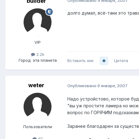
builder
Опубликовано
4 января, 2007
долго думал, всё-таки это трава
VIP
2.2k
Город:
эта планета
Вставить ник
Цитата
weter
Опубликовано
9 января, 2007
Надо устройстово, которое буд
"вы уж простите ламера но мож
вопрос по ГОРЯЧИМ подсказкам
Заранее благодарен за существ
Пользователи
40