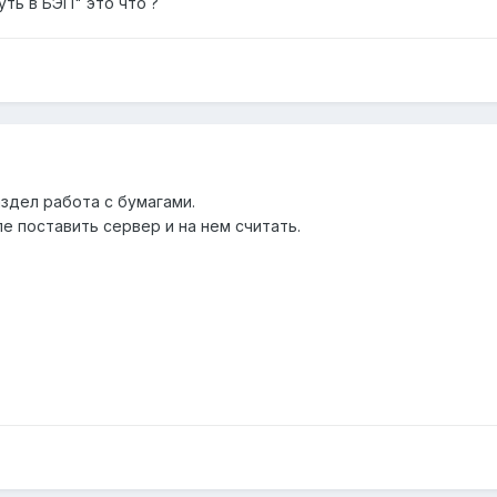
ть в БЭП" это что ?
аздел работа с бумагами.
е поставить сервер и на нем считать.