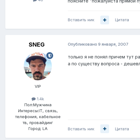
поясните "пожалуйста прямой пу
Вставить ник
Цитата
SNEG
Опубликовано
9 января, 2007
только я не понял причем тут р
а по существу вопроса - дешевл
VIP
1.4k
Пол:
Мужчина
Интересы:
IT, связь,
телефония, кабельное
тв, провайдинг
Город:
LA
Вставить ник
Цитата