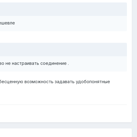
дешевле
во не настраивать соединение .
ам бесценную возможность задавать удобопонятные