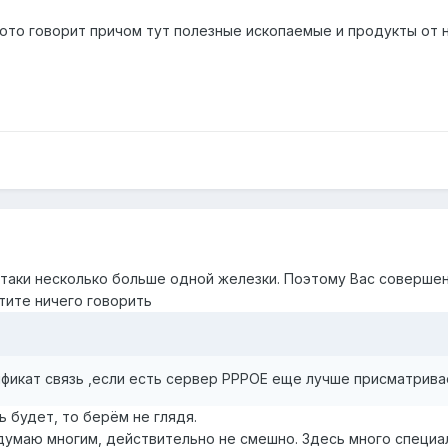
тото говорит причом тут полезные ископаемые и продукты от ни
ё-таки несколько больше одной железки. Поэтому Вас соверше
тите ничего говорить
фикат связь ,если есть сервер PPPOE еще лучше присматривае
ь будет, то берём не глядя.
думаю многим, действительно не смешно. Здесь много специалис