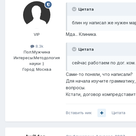
Цитата
блин ну написал же нужен ма
Мда... Клиника.
VIP
8.3k
Цитата
Пол:
Мужчина
Интересы:
Методология
сейчас работаем по дог. ком
науки :)
Город:
Москва
Сами-то поняли, что написали?
Для начала изучите грамматику,
вопросы.
Кстати, договор компредставите
Вставить ник
Цитата