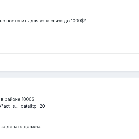
о поставить для узла связи до 1000$?
 в районе 1000$
e/?act=s...=data&tp=20
зка делать должна.