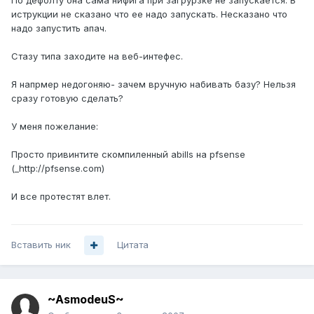
По дефолту она сама нифига при загрурзке не запускается. В
иструкции не сказано что ее надо запускать. Несказано что
надо запустить апач.
Стазу типа заходите на веб-интефес.
Я напрмер недогоняю- зачем вручную набивать базу? Нельзя
сразу готовую сделать?
У меня пожелание:
Просто привинтите скомпиленный abills на pfsense
(_http://pfsense.com)
И все протестят влет.
Вставить ник
Цитата
~AsmodeuS~