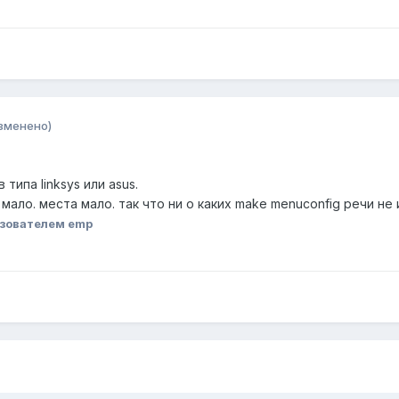
зменено)
типа linksys или asus.
мало. места мало. так что ни о каких make menuconfig речи не 
зователем emp