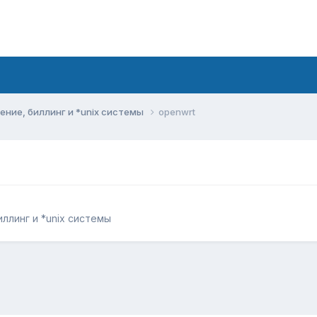
ние, биллинг и *unix системы
openwrt
ллинг и *unix системы