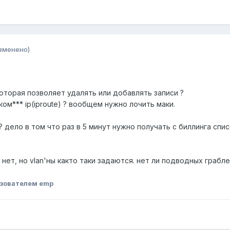
зменено)
которая позволяет удалять или добавлять записи ?
ком*** ip(iproute) ? вообщем нужно лочить маки.
? дело в том что раз в 5 минут нужно получать с биллинга спи
 нет, но vlan'ны както таки задаются. нет ли подводных грабл
зователем emp