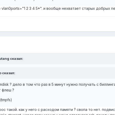
lan0ports="1 2 3 4 5*". и вообще нехватает старых добрых net
utang сказал:
p сказал:
disk ? дело в том что раз в 5 минут нужно получать с биллинг
т флеш ?
(tmpfs)
рос такой. как у него с расходом памяти ? свопа то нет. подви