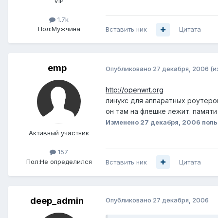
VIP
1.7k
Пол:
Мужчина
Вставить ник
Цитата
emp
Опубликовано
27 декабря, 2006
(и
http://openwrt.org
линукс для аппаратных роутеров 
он там на флешке лежит. памяти 
Изменено
27 декабря, 2006
поль
Активный участник
157
Пол:
Не определился
Вставить ник
Цитата
deep_admin
Опубликовано
27 декабря, 2006