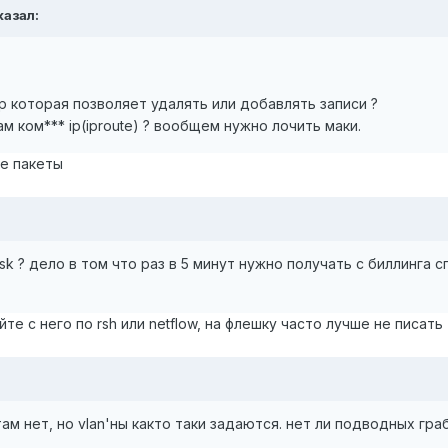
казал:
rp которая позволяет удалять или добавлять записи ?
ам ком*** ip(iproute) ? вообщем нужно лочить маки.
ые пакеты
k ? дело в том что раз в 5 минут нужно получать с биллинга 
те с него по rsh или netflow, на флешку часто лучше не писать
там нет, но vlan'ны както таки задаются. нет ли подводных гр