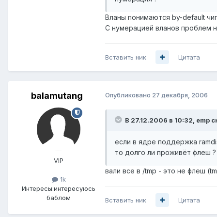
Вланы понимаются by-default чип
С нумерацией вланов проблем не
Вставить ник
Цитата
balamutang
Опубликовано
27 декабря, 2006
В 27.12.2006 в 10:32, emp с
если в ядре поддержка ramdis
то долго ли проживёт флеш ?
VIP
вали все в /tmp - это не флеш (tm
1k
Интересы:
интересуюсь
баблом
Вставить ник
Цитата