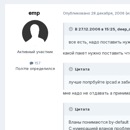
emp
Опубликовано
28 декабря, 2006
(и
В 27.12.2006 в 15:25, deep_
все есть, надо поставить ну
Активный участник
какой пакет нужно поставить чт
157
Пол:
Не определился
Цитата
лучше попрбуйте ipcad и заби
мне надо не отдавать а принимат
Цитата
Вланы понимаются by-default 
С нумерацией вланов проблем