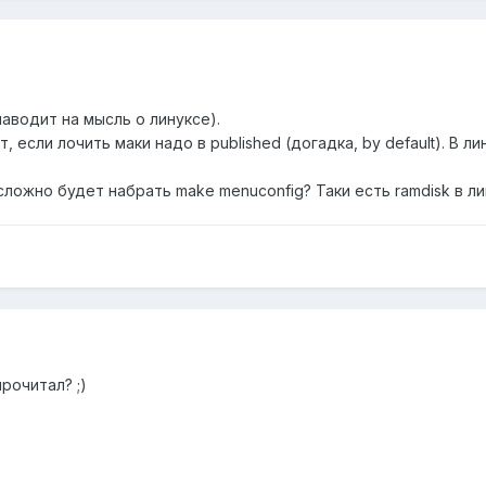
наводит на мысль о линуксе).
нет, если лочить маки надо в published (догадка, by default). В 
сложно будет набрать make menuconfig? Таки есть ramdisk в ли
прочитал? ;)