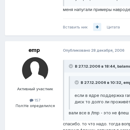
меня напугали примеры навроде v
Вставить ник
Цитата
emp
Опубликовано
28 декабря, 2006
В 27.12.2006 в 18:44, balam
В 27.12.2006 в 10:32, em
Активный участник
если в ядре поддержка ram
157
диск то долго ли проживё
Пол:
Не определился
вали все в /tmp - это не флеш 
спасибо. то что надо. тогда воп