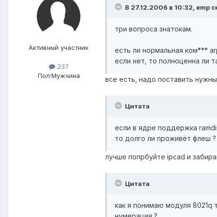
В 27.12.2006 в 10:32, emp с
три вопроса знатокам.
Активный участник
есть ли нормальная ком*** a
если нет, то полноценна ли т
237
Пол:
Мужчина
все есть, надо поставить нужн
Цитата
если в ядре поддержка ramdis
то долго ли проживёт флеш ?
лучше попрбуйте ipcad и забирай
Цитата
как я понимаю модуля 8021q 
нумерация ?