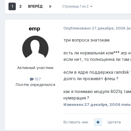
1
2
ВПЕРЁД
Страница 1 из 2
emp
Опубликовано
27 декабря, 2006
(и
три вопроса знатокам.
есть ли нормальная ком*** arp 
если нет, то полноценна ли там 
Активный участник
если в ядре поддержка ramdisk 
долго ли проживёт флеш ?
157
Пол:
Не определился
как я понимаю модуля 8021q там
нумерация ?
Изменено
27 декабря, 2006
поль
Вставить ник
Цитата