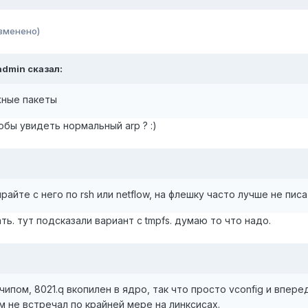
зменено)
admin сказал:
жные пакеты
обы увидеть нормальный arp ? :)
райте с него по rsh или netflow, на флешку часто лучше не пис
ь. тут подсказали вариант с tmpfs. думаю то что надо.
чипом, 8021.q вкопилен в ядро, так что просто vconfig и вперед
 не встречал по крайней мере на линксисах.