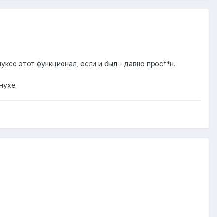
линуксе этот функционал, если и был - давно прос**н.
нухе.