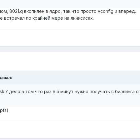
ом, 8021.q вкопилен в ядро, так что просто vconfig и вперед.
 встречал по крайней мере на линксисах.
казал:
k ? дело в том что раз в 5 минут нужно получать с биллинга 
pfs)