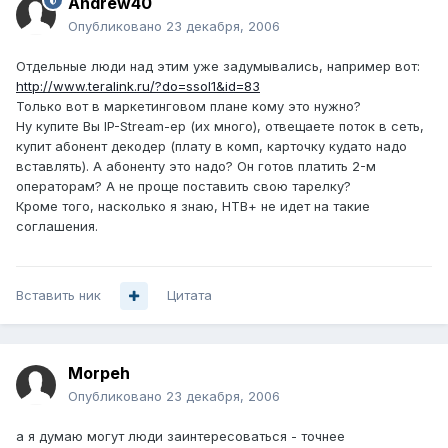
Andrew40
Опубликовано
23 декабря, 2006
Отдельные люди над этим уже задумывались, например вот:
http://www.teralink.ru/?do=ssol1&id=83
Только вот в маркетинговом плане кому это нужно?
Ну купите Вы IP-Stream-ер (их много), отвещаете поток в сеть,
купит абонент декодер (плату в комп, карточку кудато надо
вставлять). А абоненту это надо? Он готов платить 2-м
операторам? А не проще поставить свою тарелку?
Кроме того, насколько я знаю, НТВ+ не идет на такие
соглашения.
Вставить ник
Цитата
Morpeh
Опубликовано
23 декабря, 2006
а я думаю могут люди заинтересоваться - точнее