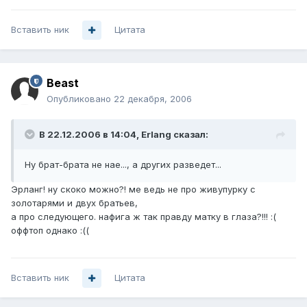
Вставить ник
Цитата
Beast
Опубликовано
22 декабря, 2006
В 22.12.2006 в 14:04, Erlang сказал:
Ну брат-брата не нае..., а других разведет...
Эрланг! ну скоко можно?! ме ведь не про живупурку с
золотарями и двух братьев,
а про следующего. нафига ж так правду матку в глаза?!!! :(
оффтоп однако :((
Вставить ник
Цитата