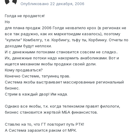
Опубликовано
22 декабря, 2006
Голда не продается!
Но
для плана продаж 2006 Голде нехватило крох (в регионах не
все так радужно, как их маркетоидам казалось), поэтому
"купили" Комбелгу, т.е. Корбингу, тьфу ты, Корбинку. Отчеты по
доходам будут неплохи.
И с денежными потоками становится совсем не сладко..
Их, денежные потоки надо накормить анаболиками. Вот и
ищется механизм якобы продажи своей доли.
Кому продаваться?
Конечно Системе, татуинец прав.
Система якобы выстраивает массированные региональный
бизнес.
Стрим в каждый двор! Им нада.
Однако все якобы, т.к. когда телекомом правят филологи,
бизнес становится жертвой МБА финансистов.
Ставлю на то, что ГТ повторит путь РТК!
А Система заразится раком от МРК.