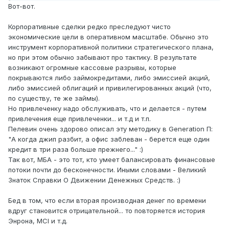
Вот-вот.
Корпоративные сделки редко преследуют чисто
экономические цели в оперативном масштабе. Обычно это
инструмент корпоративной политики стратегического плана,
но при этом обычно забывают про тактику. В результате
возникают огромные кассовые разрывы, которые
покрываются либо займокредитами, либо эмиссией акций,
либо эмиссией облигаций и привилегированных акций (что,
по существу, те же займы).
Но привлеченку надо обслуживать, что и делается - путем
привлечения еще привлеченки... и т.д и т.п.
Пелевин очень здорово описал эту методику в Generation П:
"А когда джип разбит, а офис заблеван - берется еще один
кредит в три раза больше прежнего..." :)
Так вот, МБА - это тот, кто умеет балансировать финансовые
потоки почти до бесконечности. Иными словами - Великий
Знаток Справки О Движении Денежных Средств. :)
Бед в том, что если вторая производная денег по времени
вдруг становится отрицательной... то повторяется история
Энрона, MCI и т.д.