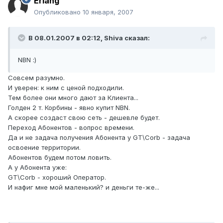
Erlang
Опубликовано
10 января, 2007
В 08.01.2007 в 02:12, Shiva сказал:
NBN :)
Совсем разумно.
И уверен: к ним с ценой подходили.
Тем более они много дают за Клиента...
Голден 2 т. Корбины - явно купит NBN.
А скорее создаст свою сеть - дешевле будет.
Переход Абонентов - вопрос времени.
Да и не задача получения Абонента у GT\Corb - задача
освоение территории.
Абонентов будем потом ловить.
А у Абонента уже:
GT\Corb - хороший Оператор.
И нафиг мне мой маленький? и деньги те-же...