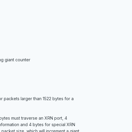
g giant counter
or packets larger than 1522 bytes for a
8 bytes must traverse an XRN port, 4
nformation and 4 bytes for special XRN
packet size, which will increment a giant