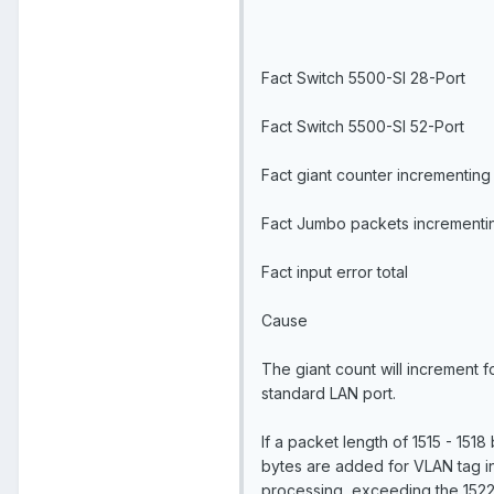
Fact Switch 5500-SI 28-Port
Fact Switch 5500-SI 52-Port
Fact giant counter incrementing
Fact Jumbo packets incrementin
Fact input error total
Cause
The giant count will increment f
standard LAN port.
If a packet length of 1515 - 151
bytes are added for VLAN tag i
processing, exceeding the 1522 