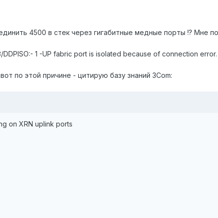
инить 4500 в стек через гигабитные медные порты !? Мне поче
DDPISO:- 1 -UP fabric port is isolated because of connection error.
вот по этой причине - цитирую базу знаний 3Com:
ng on XRN uplink ports