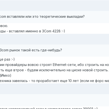
 3com вставляли или это теоретические выкладки?
овсю.
ы - вставлял именно в 3Com 4228 :-)
 3com рынок такой есть где-нибудь?
 раз :-)
ии провайдеры вовсю строят Ethernet-сети, ибо строить на н
фть еще втрое - будем исключительно на циске новой строить.
 (Имхо)
 техника завелась - то проработает еще 10 лет (если не форс-
атит корпоративной сети в коммутаторе серии 3900? :-)