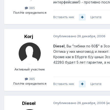
интерфейсами!) - противно посл
385
Пол:
Не определился
Вставить ник
Цитата
Korj
Опубликовано
26 декабря, 2006
Diesel
, Вы "гибики по 60$" в 3
Оптика у них многомод и лежит: 
Кроме как в Ебурге б/у-шных 3c
4228G будет 5 лет гарантии, а н
Активный участник
385
Пол:
Не определился
Вставить ник
Цитата
Diesel
Опубликовано
26 декабря, 2006
(и