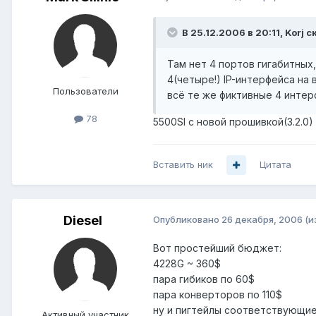
В 25.12.2006 в 20:11, Korj с
Там нет 4 портов гигабитных
4(четыре!) IP-интерфейса на в
Пользователи
всё те же фиктивные 4 интер
78
5500SI с новой прошивкой(3.2.0
Вставить ник
Цитата
Diesel
Опубликовано
26 декабря, 2006
(и
Вот простейший бюджет:
4228G ~ 360$
пара гибиков по 60$
пара конверторов по 110$
ну и пигтейлы соответствующие.
Активный участник