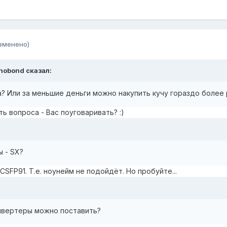
зменено)
nobond сказал:
а? Или за меньшие деньги можно накупить кучу гораздо более
ть вопроса - Вас поуговаривать? :)
ы - SX?
SFP91. Т.е. ноунейм не подойдёт. Но пробуйте...
онвертеры можно поставить?