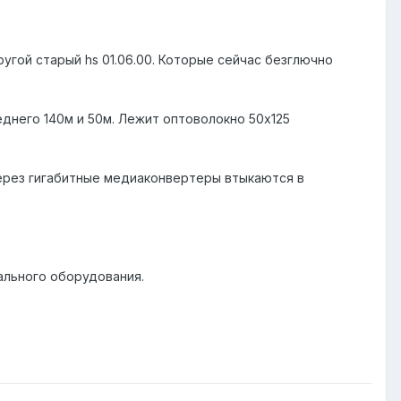
угой старый hs 01.06.00. Которые сейчас безглючно
еднего 140м и 50м. Лежит оптоволокно 50х125
 через гигабитные медиаконвертеры втыкаются в
ального оборудования.