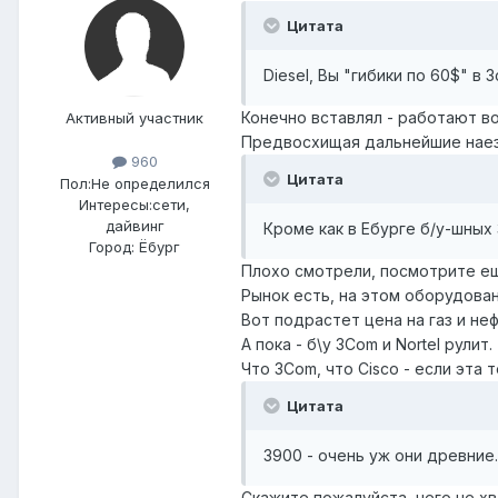
Цитата
Diesel, Вы "гибики по 60$" в
Конечно вставлял - работают в
Активный участник
Предвосхищая дальнейшие наезд
960
Цитата
Пол:
Не определился
Интересы:
сети,
дайвинг
Кроме как в Ебурге б/у-шных
Город:
Ёбург
Плохо смотрели, посмотрите еще
Рынок есть, на этом оборудован
Вот подрастет цена на газ и не
А пока - б\у 3Com и Nortel рулит.
Что 3Com, что Cisco - если эта
Цитата
3900 - очень уж они древние.
Скажите пожалуйста, чего не хв