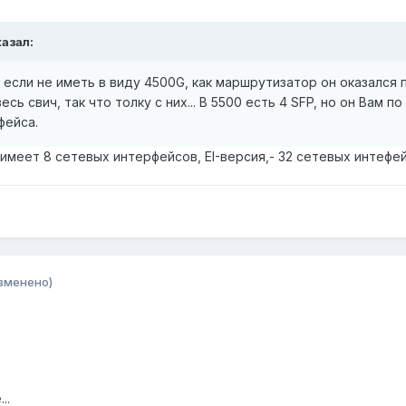
казал:
, если не иметь в виду 4500G, как маршрутизатор он оказался
есь свич, так что толку с них... В 5500 есть 4 SFP, но он Вам 
фейса.
) имеет 8 сетевых интерфейсов, EI-версия,- 32 сетевых интефе
зменено)
..