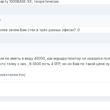
рту 1000BASE-SX, теоретически.
?
олее зачем Вам стек в трёх разных офисах? :0
сли не иметь в виду 4500G, как маршрутизатор он оказался по
что толку с них... В 5500 есть 4 SFP, но он Вам по такой цене 
зователем Korj