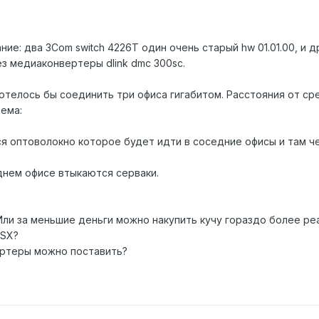
: два 3Com switch 4226T один очень старый hw 01.01.00, и др
з медиаконвертеры dlink dmc 300sc.
отелось бы соединить три офиса гигабитом. Расстояния от ср
ема:
ется оптоволокно которое будет идти в соседние офисы и там
еднем офисе втыкаются серваки.
 Или за меньшие деньги можно накупить кучу гораздо более ре
 SX?
ертеры можно поставить?