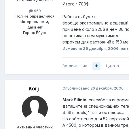
Итого ~700$
960
Пол:
Не определился
Работать будет.
Интересы:
сети,
вообще экстремально дешевый к
дайвинг
при цене около 220$ в нем 36 п
Город:
Ёбург
но оптика в нем мультимод.
впрочем для растояний в 150 ме
Изменено
26 декабря, 2006
поль
Вставить ник
Цитата
Korj
Опубликовано
26 декабря, 2006
Mark Silinio
, спасибо за информа
даташите (в спецификациях теперь
4 (SI models)" так и осталось...
Но собственно для 52-портовой 
А 4500, о котором в данном тред
Активный участник