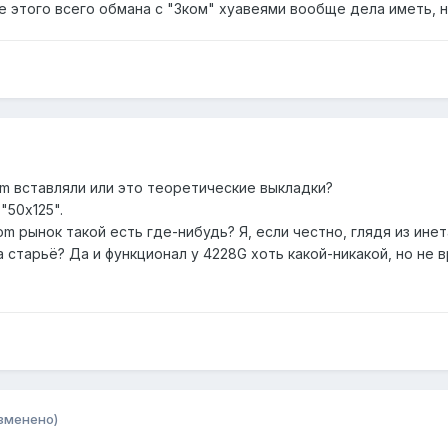
е этого всего обмана с "3ком" хуавеями вообще дела иметь, ну
com вставляли или это теоретические выкладки?
"50х125".
om рынок такой есть где-нибудь? Я, если честно, глядя из ине
а старьё? Да и функционал у 4228G хоть какой-никакой, но не в
зменено)