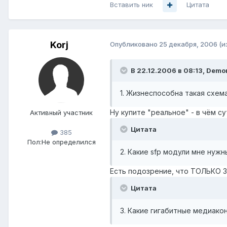
Вставить ник
Цитата
Korj
Опубликовано
25 декабря, 2006
(и
В 22.12.2006 в 08:13, Demo
1. Жизнеспособна такая схем
Ну купите "реальное" - в чём су
Активный участник
Цитата
385
Пол:
Не определился
2. Какие sfp модули мне нужн
Есть подозрение, что ТОЛЬКО 3C
Цитата
3. Какие гигабитные медиак