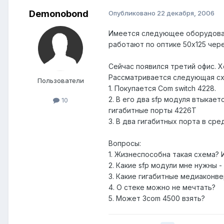
Demonobond
Опубликовано
22 декабря, 2006
Имеется следующее оборудование
работают по оптике 50х125 чере
Сейчас появился третий офис. Х
Рассматривается следующая сх
Пользователи
1. Покупается Com switch 4228.
2. В его два sfp модуля втыка
10
гигабитные порты 4226Т
3. В два гигабитных порта в ср
Вопросы:
1. Жизнеспособна такая схема?
2. Какие sfp модули мне нужны -
3. Какие гигабитные медиаконв
4. О стеке можно не мечтать?
5. Может 3com 4500 взять?