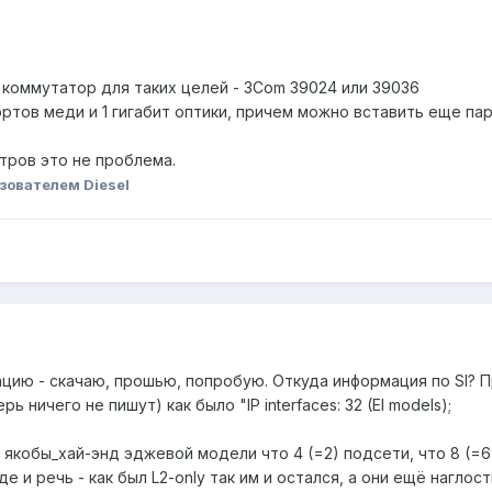
оммутатор для таких целей - 3Com 39024 или 39036
ортов меди и 1 гигабит оптики, причем можно вставить еще пар
тров это не проблема.
зователем Diesel
цию - скачаю, прошью, попробую. Откуда информация по SI? Про
 ничего не пишут) как было "IP interfaces: 32 (EI models);
якобы_хай-энд эджевой модели что 4 (=2) подсети, что 8 (=6
е и речь - как был L2-only так им и остался, а они ещё наглос