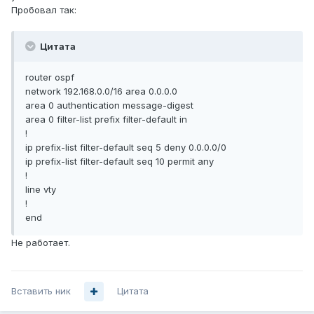
Пробовал так:
Цитата
router ospf
network 192.168.0.0/16 area 0.0.0.0
area 0 authentication message-digest
area 0 filter-list prefix filter-default in
!
ip prefix-list filter-default seq 5 deny 0.0.0.0/0
ip prefix-list filter-default seq 10 permit any
!
line vty
!
end
Не работает.
Вставить ник
Цитата