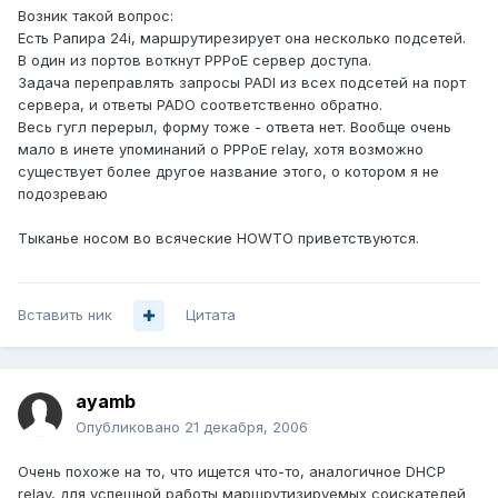
Возник такой вопрос:
Есть Рапира 24i, маршрутирезирует она несколько подсетей.
В один из портов воткнут PPPoE сервер доступа.
Задача переправлять запросы PADI из всех подсетей на порт
сервера, и ответы PADO соответственно обратно.
Весь гугл перерыл, форму тоже - ответа нет. Вообще очень
мало в инете упоминаний о PPPoE relay, хотя возможно
существует более другое название этого, о котором я не
подозреваю
Тыканье носом во всяческие HOWTO приветствуются.
Вставить ник
Цитата
ayamb
Опубликовано
21 декабря, 2006
Очень похоже на то, что ищется что-то, аналогичное DHCP
relay, для успешной работы маршрутизируемых соискателей