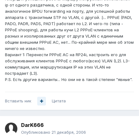
ip от одного раздатчика, с одной стороны. И что-то
аналогичное BPDU forwarding на порту, для успешной работы
аппарата с транзитным STP по VLAN, с другой. :)... PPPoE (PADI,
PADO, PADR, PADS, PADT) работает по L2. И чего-то (типа -
PPPoE shooping), для работы кучи L2 PPPoE-клиентов на
разных и изолированных друг от друга VLAN с единичным
общим внешним PPPoE AC, нет... По-крайней мере мне об этом
ничего не известно.
Вариант 1: Перенести PPPoE AC на RP24i, настроить его для
обслуживания клиентов PPPoE с любого(всех) VLAN (L2). L3-
коммутация, или маршрутизация IP на этих VLAN не
пострадает (L3).
P.S. Есть другие варианты... Но они не в такой степени "явные".
Вставить ник
Цитата
DarK666
Опубликовано
21 декабря, 2006