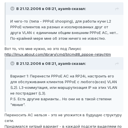
В 21.12.2006 в 08:21, ayamb сказал:
И чего-то (типа - PPPoE shooping), для работы кучи L2
PPPoE-клиентов на разных и изолированных друг от
друга VLAN с единичным общим внешним PPPoE AC, нет...
По-крайней мере мне об этом ничего не известно.
Вот то, что мне нужно, но это под Линукс
http://linux.about.com/library/cmd/blcmdl8_pppoe-relay.htm
В 21.12.2006 в 08:21, ayamb сказал:
Вариант 1: Перенести PPPoE AC на RP24i, настроить его
для обслуживания клиентов PPPoE с любого(всех) VLAN
(L2). L3-коммутация, или маршрутизация IP на этих VLAN
не пострадает (L3).
P.S. Есть другие варианты... Но они не в такой степени
"явные".
Переносить AC нельзя - это не уложится в будущую структуру
сети.
Придумался хитрый вариант - в каждой подсети выделяем по