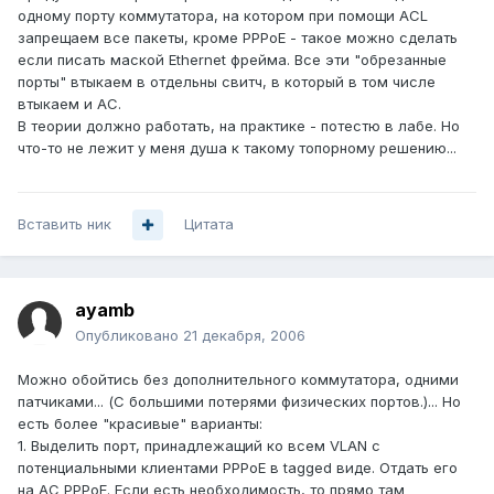
одному порту коммутатора, на котором при помощи ACL
запрещаем все пакеты, кроме PPPoE - такое можно сделать
если писать маской Ethernet фрейма. Все эти "обрезанные
порты" втыкаем в отдельны свитч, в который в том числе
втыкаем и AC.
В теории должно работать, на практике - потестю в лабе. Но
что-то не лежит у меня душа к такому топорному решению...
Вставить ник
Цитата
ayamb
Опубликовано
21 декабря, 2006
Можно обойтись без дополнительного коммутатора, одними
патчиками... (С большими потерями физических портов.)... Но
есть более "красивые" варианты:
1. Выделить порт, принадлежащий ко всем VLAN с
потенциальными клиентами PPPoE в tagged виде. Отдать его
на AC PPPoE. Если есть необходимость, то прямо там