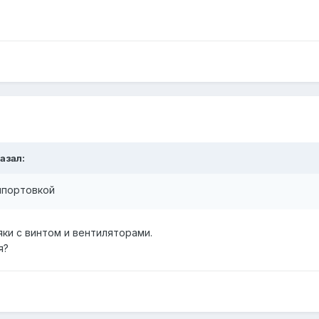
казал:
ипортовкой
ки с винтом и вентиляторами.
я?