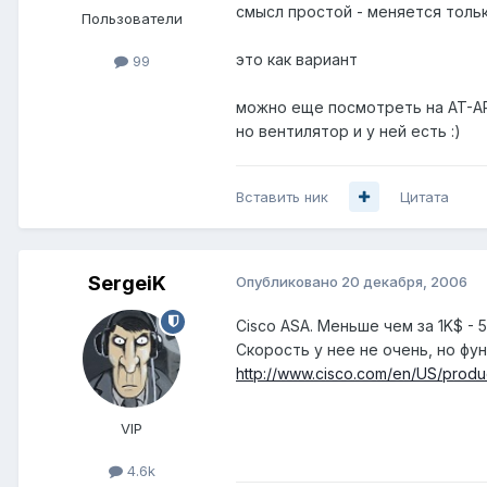
смысл простой - меняется тольк
Пользователи
это как вариант
99
можно еще посмотреть на AT-AR4
но вентилятор и у ней есть :)
Вставить ник
Цитата
SergeiK
Опубликовано
20 декабря, 2006
Cisco ASA. Меньше чем за 1K$ - 
Скорость у нее не очень, но фу
http://www.cisco.com/en/US/produc
VIP
4.6k