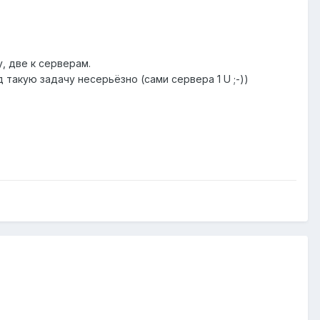
, две к серверам.
 такую задачу несерьёзно (сами сервера 1 U ;-))