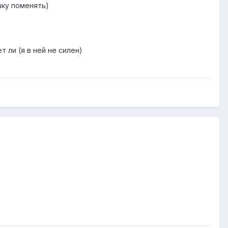
шку поменять)
 ли (я в ней не силен)