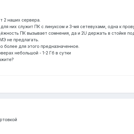
ят 2 наших сервера.
ля них служит ПК с линуксом и 3-мя сетевухами, одна к прову
адёжность ПК вызывает сомнения, да и 2U держать в стойке под
МЭ не предлагать.
то более для этого предназначенное.
верах небольшой - 1-2 Гб в сутки
кажите?
ортовкой