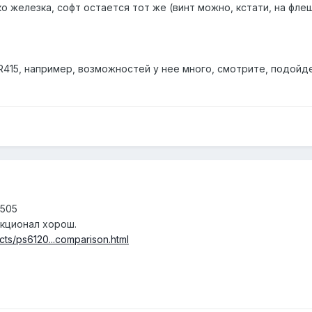
о железка, софт остается тот же (винт можно, кстати, на фле
15, например, возможностей у нее много, смотрите, подойдет
5505
нкционал хорош.
ts/ps6120...comparison.html