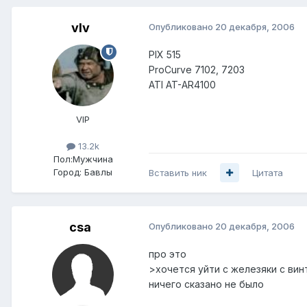
vIv
Опубликовано
20 декабря, 2006
PIX 515
ProCurve 7102, 7203
ATI AT-AR4100
VIP
13.2k
Пол:
Мужчина
Город:
Бавлы
Вставить ник
Цитата
csa
Опубликовано
20 декабря, 2006
про это
>хочется уйти с железяки с вин
ничего сказано не было