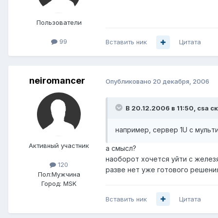
Пользователи
99
Вставить ник
Цитата
neiromancer
Опубликовано
20 декабря, 2006
В 20.12.2006 в 11:50, csa с
например, сервер 1U с мульт
Активный участник
а смысл?
наоборот хочется уйти с железя
120
разве нет уже готового решени
Пол:
Мужчина
Город:
MSK
Вставить ник
Цитата