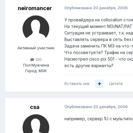
neiromancer
Опубликовано
20 декабря, 2006
У провайдера на collocation сто
На текущий момент МЭ/NAT/PAT д
Ситуация не устраивает, т.к. н
Выставлять сервера в сеть без 
Задача заменить ПК МЭ на что-
Активный участник
Что посоветуете? Трафик на сер
Насмотрел cisco pix 501 - что с
120
Пол:
Мужчина
есть другие варианты?
Город:
MSK
Вставить ник
Цитата
csa
Опубликовано
20 декабря, 2006
например, сервер 1U с мультип