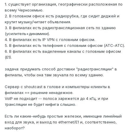
1. существует организация, географически расположеная по
всему Черноземью.
2. В головном офисе есть радиорубка, где сидит диджей и
крутит музыку/читает объявления.
3. В филиалах есть радиотрансляционная сеть по зданию
(усилитель+динамики).
4. В филиалах есть IP VPN с головным офисом.
5. В филиалах есть телефония с головным офисом (АТС-АТС).
6. В филиалах есть выделенные каналы с головным офисом
(Е1).
задача: придумать способ доставки "радиотрансляции" в
филиалы, чтобы она там звучала по всему зданию.
Сервер с shoutcast в голове и компьютеры-клиенты в
филиалах == решение ненадежное.
VoIP не подходит -- полоса зарежется до 4 кГц, и при
трансляции не будет нифига слышно.
Есть ли какие-нибудь простые железки, имеющие линейный
вход для звука, и выход по ethernet/E1 и, соответственно,
наоборот?