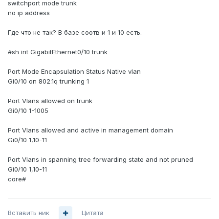
switchport mode trunk
no ip address
Где что не так? В базе соотв и 1 и 10 есть.
#sh int GigabitEthernet0/10 trunk
Port Mode Encapsulation Status Native vlan
Gi0/10 on 802.1q trunking 1
Port Vlans allowed on trunk
Gi0/10 1-1005
Port Vlans allowed and active in management domain
Gi0/10 1,10-11
Port Vlans in spanning tree forwarding state and not pruned
Gi0/10 1,10-11
core#
Вставить ник
Цитата