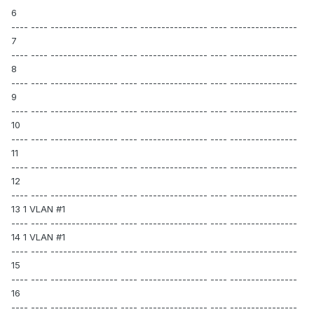
6
---- ---- ---------------- ---- ---------------- ---- ----------------
7
---- ---- ---------------- ---- ---------------- ---- ----------------
8
---- ---- ---------------- ---- ---------------- ---- ----------------
9
---- ---- ---------------- ---- ---------------- ---- ----------------
10
---- ---- ---------------- ---- ---------------- ---- ----------------
11
---- ---- ---------------- ---- ---------------- ---- ----------------
12
---- ---- ---------------- ---- ---------------- ---- ----------------
13 1 VLAN #1
---- ---- ---------------- ---- ---------------- ---- ----------------
14 1 VLAN #1
---- ---- ---------------- ---- ---------------- ---- ----------------
15
---- ---- ---------------- ---- ---------------- ---- ----------------
16
---- ---- ---------------- ---- ---------------- ---- ----------------