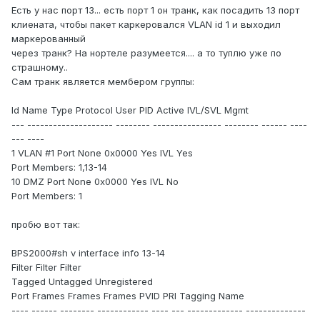
Есть у нас порт 13... есть порт 1 он транк, как посадить 13 порт
клиената, чтобы пакет каркеровался VLAN id 1 и выходил
маркерованный
через транк? На нортеле разумеется.... а то туплю уже по
страшному..
Сам транк является мембером группы:
Id Name Type Protocol User PID Active IVL/SVL Mgmt
--- -------------------- -------- ---------------- -------- ------ ----
--- ----
1 VLAN #1 Port None 0x0000 Yes IVL Yes
Port Members: 1,13-14
10 DMZ Port None 0x0000 Yes IVL No
Port Members: 1
пробю вот так:
BPS2000#sh v interface info 13-14
Filter Filter Filter
Tagged Untagged Unregistered
Port Frames Frames Frames PVID PRI Tagging Name
---- ------ -------- ------------ ---- --- ------------- --------------