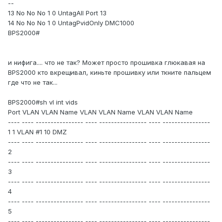
--
13 No No No 1 0 UntagAll Port 13
14 No No No 1 0 UntagPvidOnly DMC1000
BPS2000#
и нифига.... что не так? Может просто прошивка глюкавая на
BPS2000 кто вкрещивал, киньте прошивку или ткните пальцем
где что не так...
BPS2000#sh vl int vids
Port VLAN VLAN Name VLAN VLAN Name VLAN VLAN Name
---- ---- ---------------- ---- ---------------- ---- ----------------
1 1 VLAN #1 10 DMZ
---- ---- ---------------- ---- ---------------- ---- ----------------
2
---- ---- ---------------- ---- ---------------- ---- ----------------
3
---- ---- ---------------- ---- ---------------- ---- ----------------
4
---- ---- ---------------- ---- ---------------- ---- ----------------
5
---- ---- ---------------- ---- ---------------- ---- ----------------