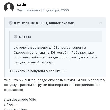
sadm
Опубликовано
23 декабря, 2006
В 21.12.2006 в 16:31, builder сказал:
Цитата
включено все вподряд: 108g, pureg, superg :)
Скорость залочена на 108 мегабит. Работает уже
пол года, стабильно, везде по mrtg загрузка в часы
пик достигает 45 мбит/с,
Вы ничего не попутали в спешке :)?
Уже 5 таких линков, везде скорость скачки ~4700 килобайт в
секунду, графики загрузки подтверждают. Настраиваю все
стандартно:
s wirelessmode 108g
s freq ...
s wdsacl allow ...