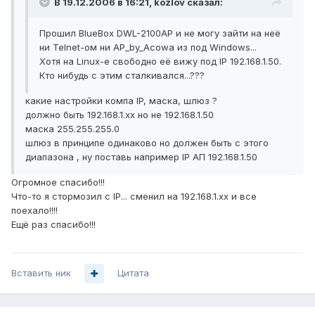
В 19.12.2006 в 16:21, kozlov сказал:
Прошил BlueBox DWL-2100AP и не могу зайти на неё
ни Telnet-ом ни AP_by_Acowa из под Windows...
Хотя на Linux-е свободно её вижу под IP 192.168.1.50.
Кто нибудь с этим сталкивался...???
какие настройки компа IP, маска, шлюз ?
должно быть 192.168.1.xx но не 192.168.1.50
маска 255.255.255.0
шлюз в принципе одинаково но должен быть с этого
диапазона , ну поставь например IP АП 192.168.1.50
Огромное спасибо!!!
Что-то я стормозил с IP... сменил на 192.168.1.хх и все
поехало!!!!
Ещё раз спасибо!!!
Вставить ник
Цитата