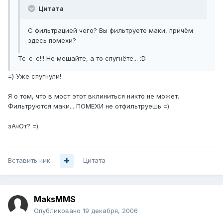
Цитата
С фильтрацией чего? Вы фильтруете маки, причём
здесь помехи?
Тс-с-с!!! Не мешайте, а то спугнёте... :D
=) Уже спугнули!
Я о том, что в мост этот вклиниться никто не может.
Фильтруются маки... ПОМЕХИ не отфильтруешь =)
зАчОт? =)
Вставить ник
Цитата
MaksMMS
Опубликовано
19 декабря, 2006