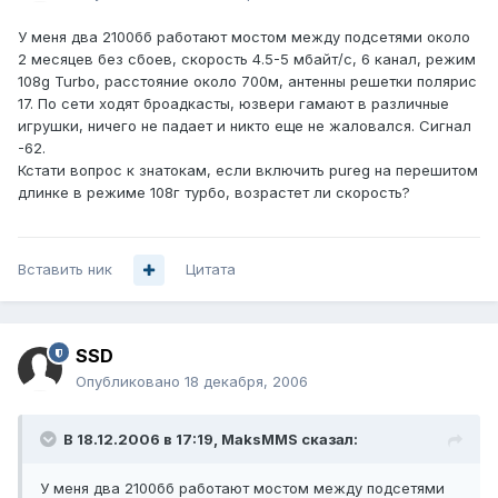
У меня два 2100бб работают мостом между подсетями около
2 месяцев без сбоев, скорость 4.5-5 мбайт/c, 6 канал, режим
108g Turbo, расстояние около 700м, антенны решетки полярис
17. По сети ходят броадкасты, юзвери гамают в различные
игрушки, ничего не падает и никто еще не жаловался. Сигнал
-62.
Кстати вопрос к знатокам, если включить pureg на перешитом
длинке в режиме 108г турбо, возрастет ли скорость?
Вставить ник
Цитата
SSD
Опубликовано
18 декабря, 2006
В 18.12.2006 в 17:19, MaksMMS сказал:
У меня два 2100бб работают мостом между подсетями