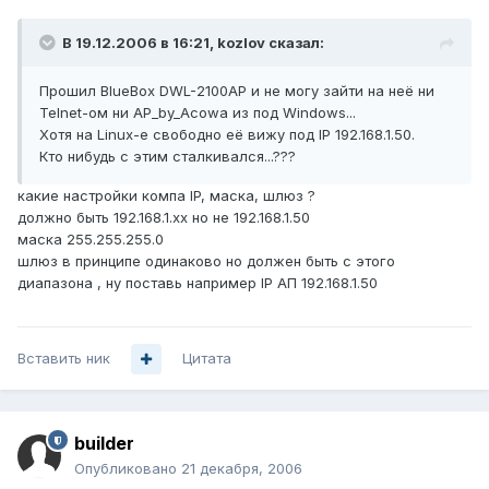
В 19.12.2006 в 16:21, kozlov сказал:
Прошил BlueBox DWL-2100AP и не могу зайти на неё ни
Telnet-ом ни AP_by_Acowa из под Windows...
Хотя на Linux-е свободно её вижу под IP 192.168.1.50.
Кто нибудь с этим сталкивался...???
какие настройки компа IP, маска, шлюз ?
должно быть 192.168.1.xx но не 192.168.1.50
маска 255.255.255.0
шлюз в принципе одинаково но должен быть с этого
диапазона , ну поставь например IP АП 192.168.1.50
Вставить ник
Цитата
builder
Опубликовано
21 декабря, 2006