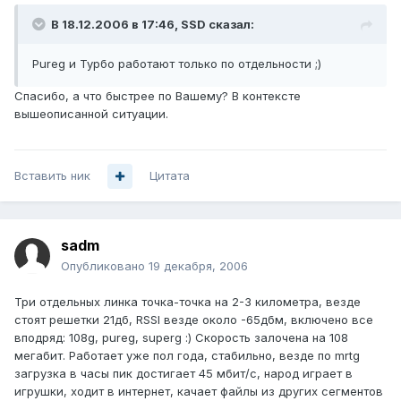
В 18.12.2006 в 17:46, SSD сказал:
Pureg и Турбо работают только по отдельности ;)
Спасибо, а что быстрее по Вашему? В контексте
вышеописанной ситуации.
Вставить ник
Цитата
sadm
Опубликовано
19 декабря, 2006
Три отдельных линка точка-точка на 2-3 километра, везде
стоят решетки 21дб, RSSI везде около -65дбм, включено все
вподряд: 108g, pureg, superg :) Скорость залочена на 108
мегабит. Работает уже пол года, стабильно, везде по mrtg
загрузка в часы пик достигает 45 мбит/с, народ играет в
игрушки, ходит в интернет, качает файлы из других сегментов